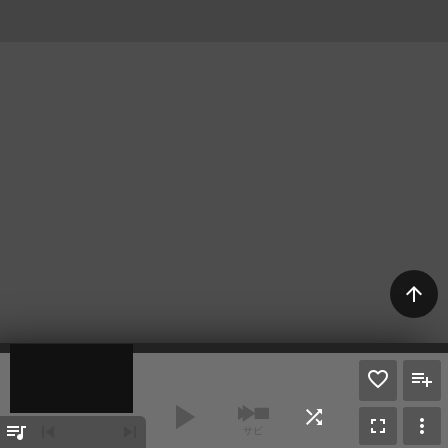
arrow_upward
play_arrow
shuffle
fullscreen
more_vert
queue_music
skip_previous
skip_next
サビ