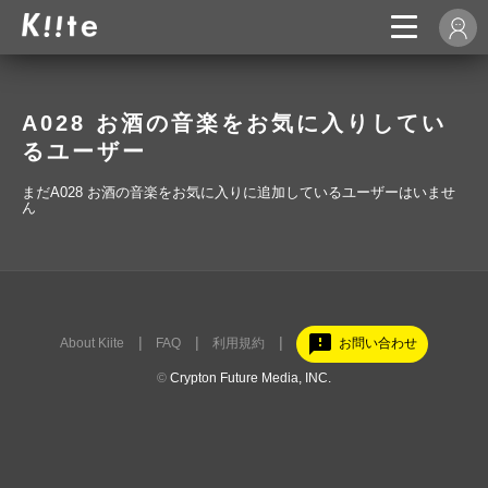
A028 お酒の音楽をお気に入りしてい
るユーザー
まだA028 お酒の音楽をお気に入りに追加しているユーザーはいませ
ん
feedback
About Kiite
FAQ
利用規約
お問い合わせ
©
Crypton Future Media, INC.