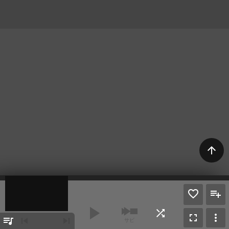
arrow_upward
play_arrow
shuffle
fullscreen
more_vert
queue_music
skip_previous
skip_next
サビ