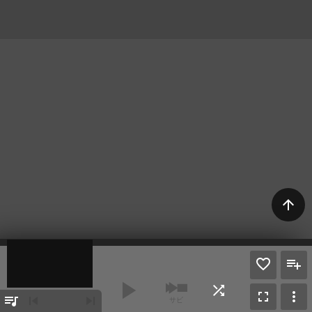
arrow_upward
play_arrow
shuffle
fullscreen
more_vert
queue_music
skip_previous
skip_next
サビ