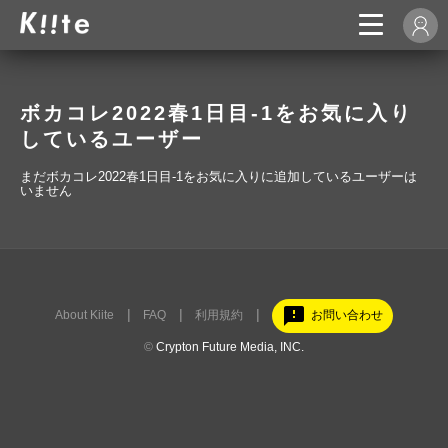
ボカコレ2022春1日目-1をお気に入り
しているユーザー
まだボカコレ2022春1日目-1をお気に入りに追加しているユーザーは
いません
feedback
About Kiite
FAQ
利用規約
お問い合わせ
©
Crypton Future Media, INC.