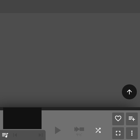
arrow_upward
play_arrow
shuffle
fullscreen
more_vert
queue_music
skip_previous
skip_next
サビ