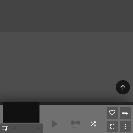
arrow_upward
play_arrow
shuffle
fullscreen
more_vert
queue_music
skip_previous
skip_next
サビ