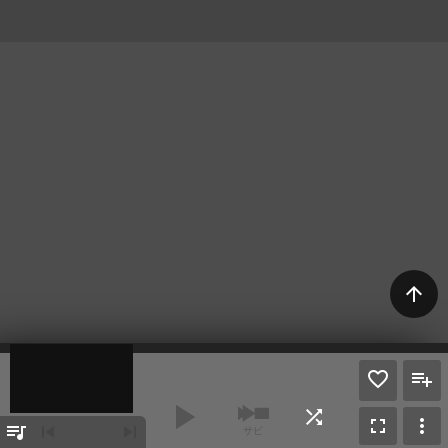
arrow_upward
play_arrow
shuffle
fullscreen
more_vert
queue_music
skip_previous
skip_next
サビ