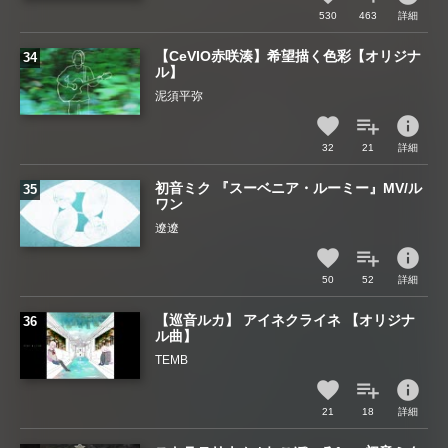
530
463
詳細
【CeVIO赤咲湊】希望描く色彩【オリジナ
ル】
泥須平弥
info
32
21
詳細
初音ミク 『スーベニア・ルーミー』MV/ル
ワン
遼遼
info
50
52
詳細
【巡音ルカ】 アイネクライネ 【オリジナ
ル曲】
TEMB
info
21
18
詳細