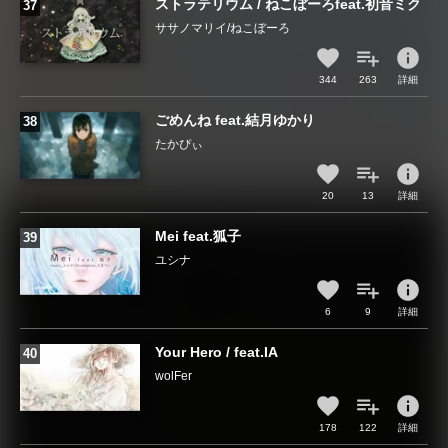
ストラテリウム / ねこぼーろfeat.初音ミク
ササノマリイ/ねこぼーろ
info
344
263
詳細
ごめんね feat.結月ゆかり
たかぴぃ
info
20
13
詳細
Mei feat.狐子
ユシナ
info
6
9
詳細
Your Hero / feat.IA
wolFer
info
178
122
詳細