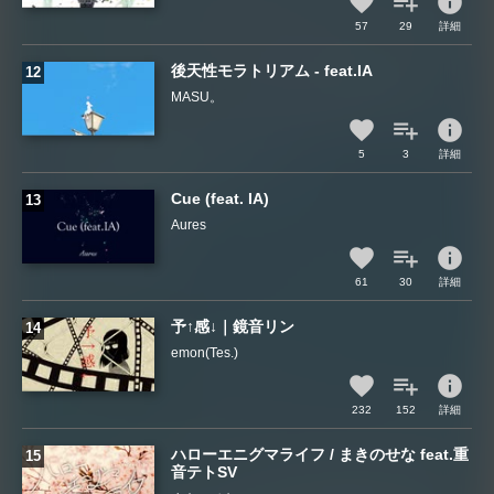
info
57
29
詳細
後天性モラトリアム - feat.IA
MASU。
info
5
3
詳細
Cue (feat. IA)
Aures
info
61
30
詳細
予↑感↓｜鏡音リン
emon(Tes.)
info
232
152
詳細
ハローエニグマライフ / まきのせな feat.重
音テトSV