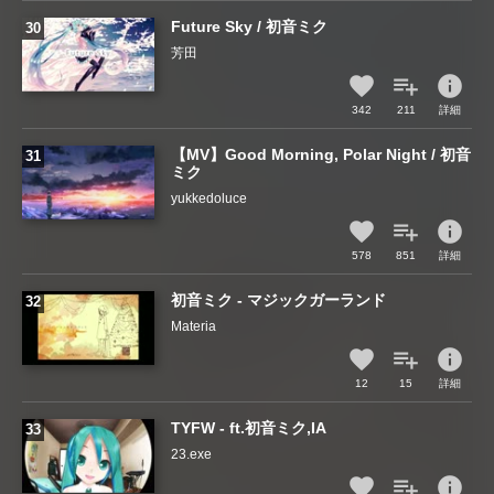
Future Sky / 初音ミク
芳田
info
342
211
詳細
【MV】Good Morning, Polar Night / 初音
ミク
yukkedoluce
info
578
851
詳細
初音ミク - マジックガーランド
Materia
info
12
15
詳細
TYFW - ft.初音ミク,IA
23.exe
info