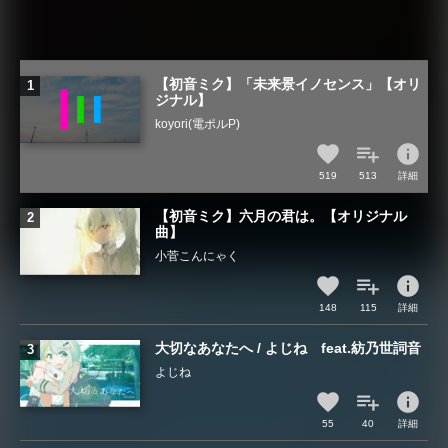
【初音ミク】「未来景イノセンス」【オリ
ジナル】
koyori(電ポルP)
info
519
513
詳細
【初音ミク】六月の君は。【オリジナル
曲】
小菅こんにゃく
info
148
115
詳細
大切なあなたへ / よじね feat.紡乃世詞音
よじね
info
55
40
詳細