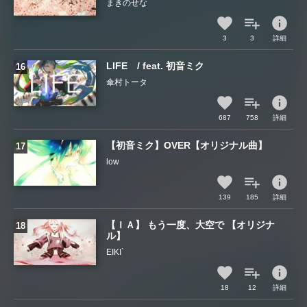
まきのせな
info
3
3
詳細
LIFE / feat. 初音ミク
傘村トータ
info
687
758
詳細
【初音ミク】OVER【オリジナル曲】
low
info
139
185
詳細
【ＩＡ】 もう一度、大空で 【オリジナ
ル】
EIKI`
info
18
12
詳細