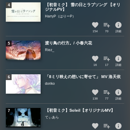
【初音ミク】 雪の日とラブソング 【オリ
ジナルPV】
HarryP（はりーP）
info
154
70
詳細
渡り鳥の行方。/ 小春六花
Riez_
info
16
17
詳細
「8ミリ映えの想いに寄せて」 MV 洛天依
doriko
info
138
77
詳細
【初音ミク】Soleil【オリジナルMV】
てぃあら
info