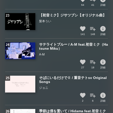
64
41
詳細
【初音ミク】ジサツブシ【オリジナル曲】
梨本うい
info
141
148
詳細
サテライトブルー / A-M feat.初音ミク（Ha
tsune Miku）
A-M
info
27
18
詳細
そばにいるだけでⅡ / 重音テトsv Original
Songs
ジョニ
info
2
6
詳細
季節は僕を置いて / Hidama feat.初音ミク