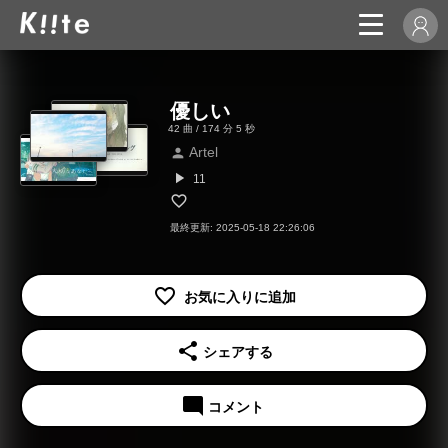
優しい
42 曲 / 174 分 5 秒
Artel
person
play_arrow
11
最終更新: 2025-05-18 22:26:06
share
シェアする
mode_comment
コメント