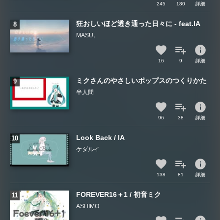
245
180
詳細
狂おしいほど透き通った日々に - feat.IA
MASU。
info
16
9
詳細
ミクさんのやさしいポップスのつくりかた
半人間
info
96
38
詳細
Look Back / IA
ケダルイ
info
138
81
詳細
FOREVER16＋1 / 初音ミク
ASHIMO