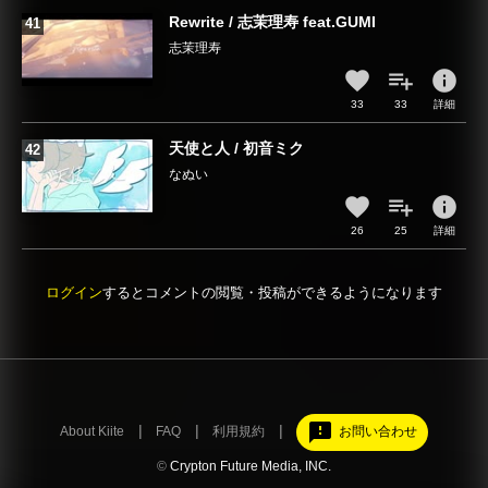
Rewrite / 志茉理寿 feat.GUMI
志茉理寿
info
33
33
詳細
天使と人 / 初音ミク
なぬい
info
26
25
詳細
ログイン
するとコメントの閲覧・投稿ができるようになります
feedback
About Kiite
FAQ
利用規約
お問い合わせ
©
Crypton Future Media, INC.