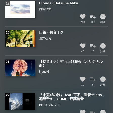
Clouds / Hatsune Miku
西島尊大
info
203
160
詳細
口笛 - 初音ミク
夏野萌黄
info
45
20
詳細
【初音ミク】打ち上げ花火【オリジナル
曲】
t_yuuki
info
10
8
詳細
『未完成の秋』 feat. 可不、重音テトsv、
花隈千冬、GUMI、双葉湊音
Blend ブレンド
info