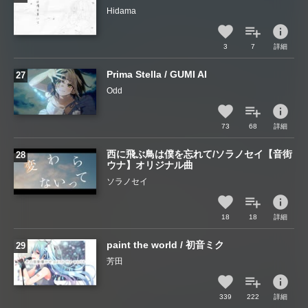
Hidama
info
3
7
詳細
Prima Stella / GUMI AI
Odd
info
73
68
詳細
西に飛ぶ鳥は僕を忘れて/ソラノセイ【音街
ウナ】オリジナル曲
ソラノセイ
info
18
18
詳細
paint the world / 初音ミク
芳田
info
339
222
詳細