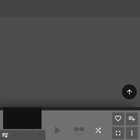
arrow_upward
play_arrow
shuffle
fullscreen
more_vert
queue_music
skip_previous
skip_next
サビ