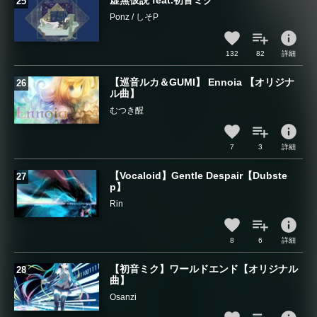
虚無仮説 feat.初音ミク
Ponz / しそP
info
132
82
詳細
【巡音ルカ＆GUMI】 Ennoia 【オリジナ
ル曲】
むつき醒
info
7
3
詳細
【Vocaloid】Gentle Despair【Dubste
p】
Rin
info
8
6
詳細
【初音ミク】ワールドエンド【オリジナル
曲】
Osanzi