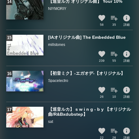
【巡音ルカ オリジナル曲】 Your 10%
NIYMORIY
info
58
35
詳細
[IAオリジナル曲] The Embedded Blue
millstones
info
239
55
詳細
【初音ミク】-エガオデ-【オリジナル】
Spacelectro
info
26
10
詳細
【巡音ルカ】 s w i n g - b y 【オリジナル
曲/R&Bxdubstep】
sat
info
22
26
詳細