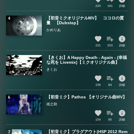
220
191
詳細
【初音ミクオリジナルMV】 ココロの質
量 【Dubstep】
かめりあ
info
231
203
詳細
【きくお】A Happy Death - Again - (幸福
な死を Livemix)【ミクオリジナル曲】
きくお
info
156
84
詳細
【初音ミク】Pathos 【オリジナル曲MV】
雄之助
info
154
80
詳細
【初音ミク】プラグアウト(HSP 2012 Rem