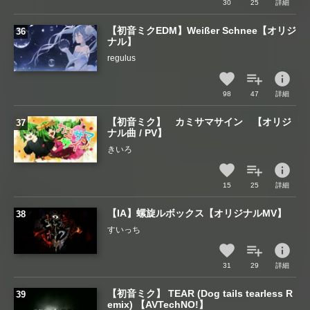
30
25
詳細
【初音ミクEDM】Weißer Schnee【オリジ
ナル】
regulus
info
98
47
詳細
【初音ミク】 カミサマサイン 【オリジ
ナル曲 / PV】
きいろ
info
15
25
詳細
【IA】螺旋ルボックス【オリジナルMV】
すいっち
info
31
29
詳細
【初音ミク】 TEAR (Dog tails tearless R
emix) 【AVTechNO!】