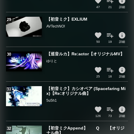
info
47
21
詳細
【初音ミク】EXLIUM
AVTechNO!
info
50
19
詳細
【巡音ルカ】Re:actor【オリジナルMV】
ゆりと
info
25
18
詳細
【初音ミク】カシオペア (Spacefaring Mi
x)【Re:オリジナル曲】
5u5h1
info
126
73
詳細
【初音ミクAppend】 Q 【オリジ
ナル曲】