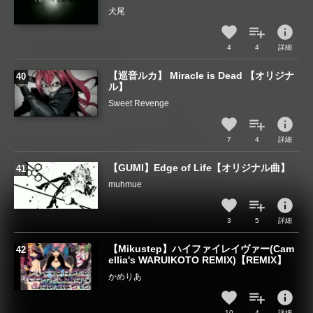
犬尾
info
4
4
詳細
【巡音ルカ】 Miracle is Dead 【オリジナ
ル】
Sweet Revenge
info
7
4
詳細
【GUMI】Edge of Life【オリジナル曲】
muhmue
info
3
5
詳細
【Mikustep】ハイファイレイヴァー(Cam
ellia's WARUIKOTO REMIX)【REMIX】
かめりあ
info
10
4
詳細