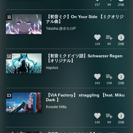
157
99
詳細
【初音ミク】On Your Side 【ミクオリジ
ナル曲】
Yasuha.@ボカロP
info
119
80
詳細
【初音ミクドイツ語】Schwarzer Regen
【オリジナル】
regulus
info
162
108
詳細
【ViA Factory】 straggling 【feat. Miku
Dark 】
Kosuke Nitta
info
140
69
詳細