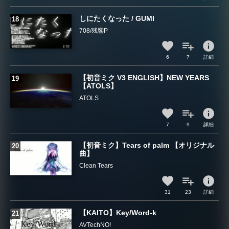
しにたくなった / GUMI
708/残響P
info
6
7
詳細
【初音ミク V3 ENGLISH】NEW YEARS
【ATOLS】
ATOLS
info
7
9
詳細
【初音ミク】Tears of palm 【オリジナル
曲】
Clean Tears
info
31
23
詳細
【KAITO】Key/Word-k
AVTechNO!