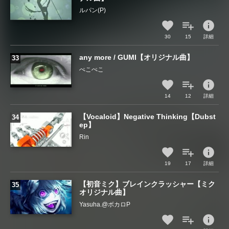
ルパン(P)
info
30
15
詳細
any more / GUMI【オリジナル曲】
ぺこぺこ
info
14
12
詳細
【Vocaloid】Negative Thinking【Dubst
ep】
Rin
info
19
17
詳細
【初音ミク】ブレインクラッシャー【ミク
オリジナル曲】
Yasuha.@ボカロP
info