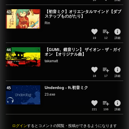
【初音ミク】オリエンタルマインド【ダブ
ステップものがたり】
Rin
info
19
12
詳細
【GUMI、鏡音リン】 ザイオン・ザ・ガイ
オン 【オリジナル曲】
takamatt
info
18
17
詳細
Underdog - ft.初音ミク
23.exe
info
221
106
詳細
ログイン
するとコメントの閲覧・投稿ができるようになります