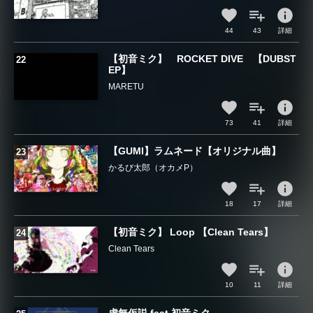
info
44
43
詳細
【初音ミク】 ROCKET DIVE 【DUBST
EP】
MARETU
info
73
41
詳細
【GUMI】ラムネード【オリジナル曲】
かるび太郎（オカメP）
info
18
17
詳細
【初音ミク】 Loop 【Clean Tears】
Clean Tears
info
10
11
詳細