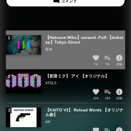
mode_comment
コメント
【Hatsune Miku】unravel -Full-【dubst
ep】Tokyo Ghoul
dj-jo
info
74
53
詳細
【初音ミク】 アイ 【オリジナル】
ATOLS
info
214
165
詳細
【KAITO V3】 Reload Words 【オリジナ
ル曲】
sat
info