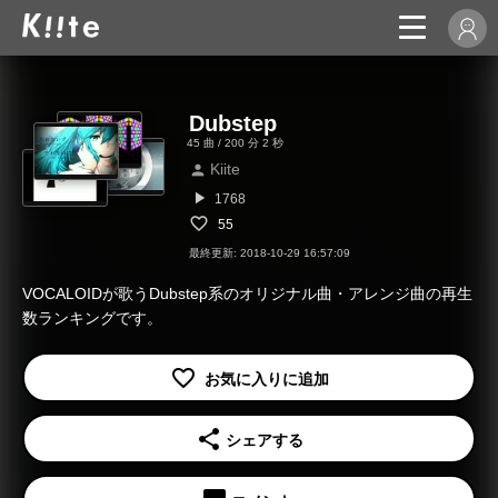
Dubstep
45 曲 / 200 分 2 秒
Kiite
person
play_arrow
1768
55
最終更新: 2018-10-29 16:57:09
VOCALOIDが歌うDubstep系のオリジナル曲・アレンジ曲の再生
数ランキングです。
share
シェアする