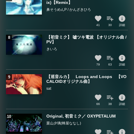
ix)【Remix】
鼻そうめんP / かんざきひろ
info
41
30
詳細
【初音ミク】 嘘ツキ電波 【オリジナル曲 /
PV】
きいろ
info
79
63
詳細
【巡音ルカ】 Loops and Loops 【VO
CALOIDオリジナル曲】
sat
info
66
38
詳細
Original, 初音ミク／ OXYPETALUM
栗山夕璃(蜂屋ななし)
info