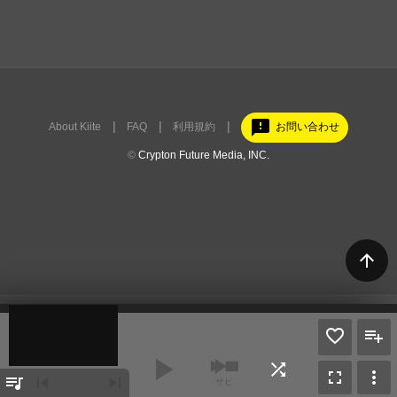
feedback
About Kiite
FAQ
利用規約
お問い合わせ
©
Crypton Future Media, INC.
arrow_upward
play_arrow
shuffle
fullscreen
more_vert
queue_music
skip_previous
skip_next
サビ