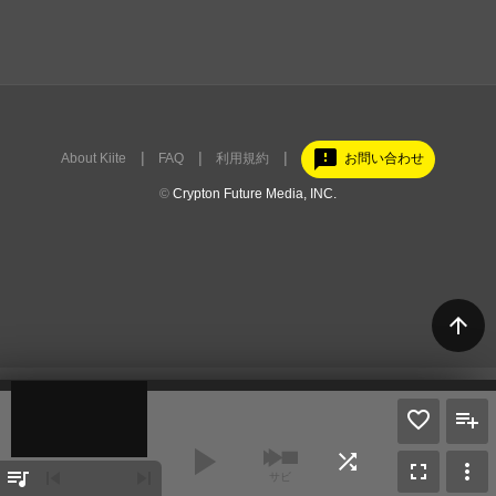
feedback
About Kiite
FAQ
利用規約
お問い合わせ
©
Crypton Future Media, INC.
arrow_upward
play_arrow
shuffle
fullscreen
more_vert
queue_music
skip_previous
skip_next
サビ