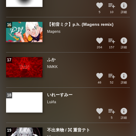
info
5
10
詳細
【初音ミク】p.h. (Magens remix)
Magens
info
204
157
詳細
ふか
NMKK
info
46
52
詳細
いれーすみー
LuИa
info
5
5
詳細
不出来物 / ⌘ 重音テト