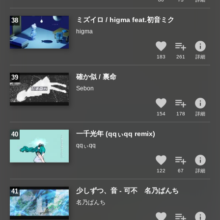
ミズイロ / higma feat.初音ミク
higma
info
183
261
詳細
確か似 / 裏命
Sebon
info
154
178
詳細
一千光年 (qqぃqq remix)
qqぃqq
info
122
67
詳細
少しずつ、音 - 可不 名乃ぱんち
名乃ぱんち
info