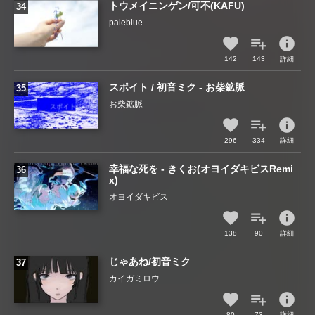
トウメイニンゲン/可不(KAFU)
paleblue
info
142
143
詳細
スポイト / 初音ミク - お柴鉱脈
お柴鉱脈
info
296
334
詳細
幸福な死を - きくお(オヨイダキビスRemi
x)
オヨイダキビス
info
138
90
詳細
じゃあね/初音ミク
カイガミロウ
info
80
73
詳細