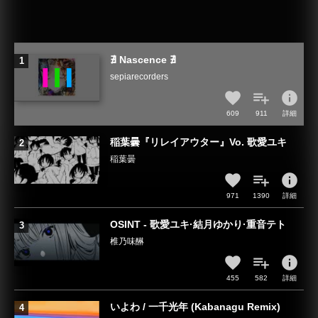
∄ Nascence ∄
sepiarecorders
info
609
911
詳細
稲葉曇『リレイアウター』Vo. 歌愛ユキ
稲葉曇
info
971
1390
詳細
OSINT - 歌愛ユキ·結月ゆかり·重音テト
椎乃味醂
info
455
582
詳細
いよわ / 一千光年 (Kabanagu Remix)