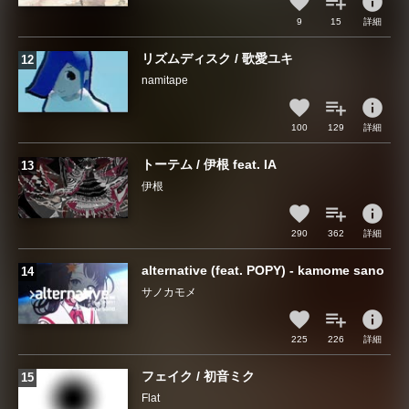
info
9
15
詳細
リズムディスク / 歌愛ユキ
namitape
info
100
129
詳細
トーテム / 伊根 feat. IA
伊根
info
290
362
詳細
alternative (feat. POPY) - kamome sano
サノカモメ
info
225
226
詳細
フェイク / 初音ミク
Flat