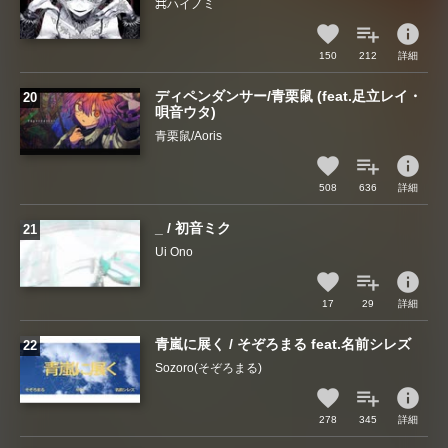
⌘ハイノミ
info
150
212
詳細
ディペンダンサー/青栗鼠 (feat.足立レイ・
唄音ウタ)
青栗鼠/Aoris
info
508
636
詳細
_ / 初音ミク
Ui Ono
info
17
29
詳細
青嵐に展く / そぞろまる feat.名前シレズ
Sozoro(そぞろまる)
info
278
345
詳細