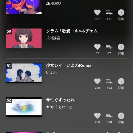
ZEROKU
info
397
517
詳細
クラム / 歌愛ユキ×ネヂェム
式浦躁吾
info
55
87
詳細
少女レイ - いよわRemix
いよわ
info
738
713
詳細
◈*_ぐずったれ
◈*ゆくえわっと
info
260
330
詳細