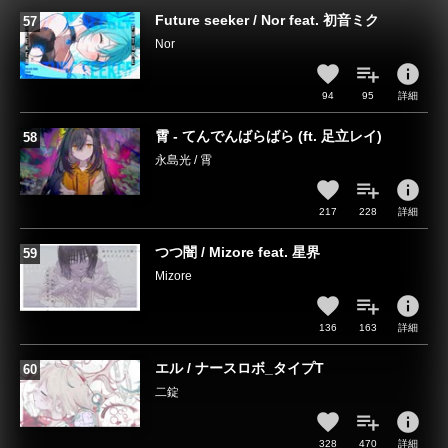
Future seeker / Nor feat. 初音ミク
Nor
info
94
95
詳細
霄 - てんでんばらばら (ft. 足立レイ)
永島光 / 霄
info
217
228
詳細
つつ闇 / Mizore feat. 星界
Mizore
info
136
163
詳細
エル / ナースロボ_タイプT
二錠
info
328
470
詳細