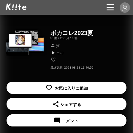
ボカコレ2023夏
63 曲 / 208 分 10 秒
yr
person
play_arrow
523
最終更新: 2023-08-23 11:40:55
share
シェアする
mode_comment
コメント