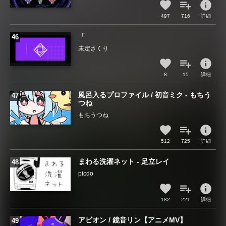
info
497
716
詳細
「
未定さくり
info
8
15
詳細
風呂入るプロファイル / 初音ミク - もちう
つね
もちうつね
info
512
725
詳細
まわる洗濯ネット - 足立レイ
picdo
info
182
221
詳細
アビオン / 鏡音リン【アニメMV】