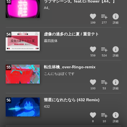
ラブマシーン3。feat.Ci flower【A4。】
A4。
info
199
277
詳細
虚像の過多の上に夏 / 重音テト
霧四面体
info
559
524
詳細
転生林檎_over-Ringo-remix
こんにちはぼくです
info
100
53
詳細
彗星になれたなら (432 Remix)
432
info
8
10
詳細