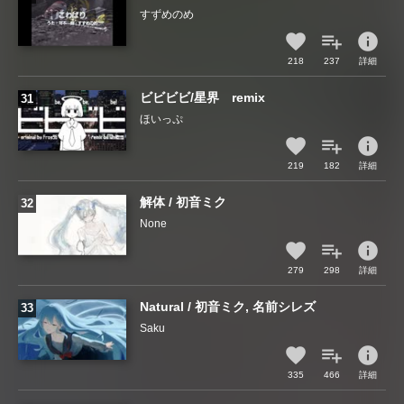
すずめのめ
info
218
237
詳細
ビビビビ/星界 remix
ほいっぷ
info
219
182
詳細
解体 / 初音ミク
None
info
279
298
詳細
Natural / 初音ミク, 名前シレズ
Saku
info
335
466
詳細