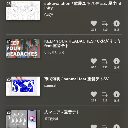
sukuwalation / 歌愛ユキ ネヂェム 星尘Inf
inity
Ç¢Çª
info
268
415
詳細
KEEP YOUR HEADACHES / いおぎりょう
feat.重音テト
いおぎりょう
info
618
732
詳細
市民薄明 / sanmal feat.重音テトSV
sanmal
info
213
111
詳細
人マニア - 重音テト
原口沙輔
info