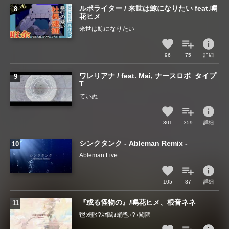
ルポライター / 来世は鯨になりたい feat.鳴
花ヒメ
来世は鯨になりたい
info
96
75
詳細
ワレリアナ / feat. Mai, ナースロボ_タイプ
T
ていぬ
info
301
359
詳細
シンクタンク - Ableman Remix -
Ableman Live
info
105
87
詳細
『或る怪物の』/鳴花ヒメ、根音ネネ
鬯ｩ蟶ｸ?ｽｵ鬮ｫ蛹鬯ｪ?ｭ闖陋