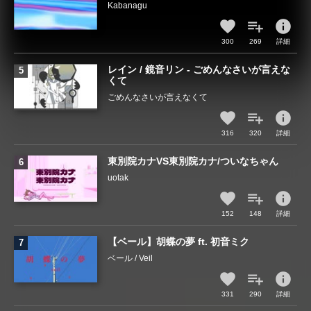
Kabanagu
info
300
269
詳細
レイン / 鏡音リン - ごめんなさいが言えな
くて
ごめんなさいが言えなくて
info
316
320
詳細
東別院カナVS東別院カナ/ついなちゃん
uotak
info
152
148
詳細
【ベール】胡蝶の夢 ft. 初音ミク
ベール / Veil
info
331
290
詳細