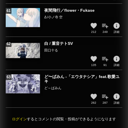
夜間飛行／flower・Fukase
Δ /小ノ寺 空
info
212
249
詳細
白 / 重音テトSV
田口十る
info
135
91
詳細
ど〜ぱみん -「エウタナシア」feat.歌愛ユ
キ
ど～ぱみん
info
262
287
詳細
ログイン
するとコメントの閲覧・投稿ができるようになります