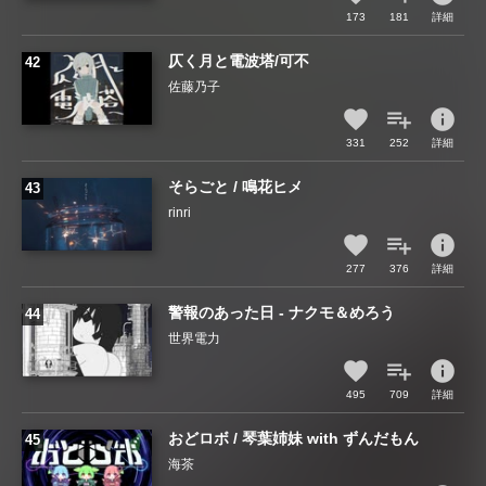
173
181
詳細
仄く月と電波塔/可不
佐藤乃子
info
331
252
詳細
そらごと / 鳴花ヒメ
rinri
info
277
376
詳細
警報のあった日 - ナクモ＆めろう
世界電力
info
495
709
詳細
おどロボ / 琴葉姉妹 with ずんだもん
海茶