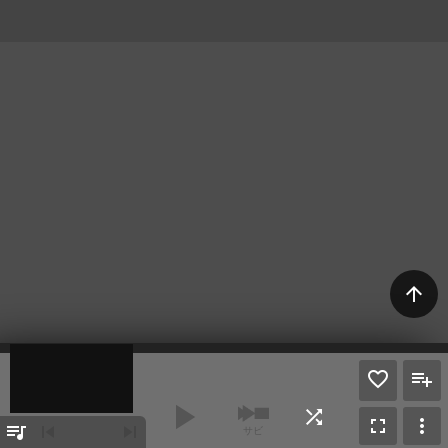
arrow_upward
play_arrow
shuffle
fullscreen
more_vert
queue_music
skip_previous
skip_next
サビ