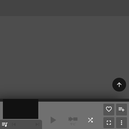
arrow_upward
play_arrow
shuffle
fullscreen
more_vert
queue_music
skip_previous
skip_next
サビ