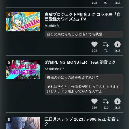
108
97
詳細
白猫プロジェクト×初音ミク コラボ曲『自
己愛性カワイズム』PV
Mitchie M
自分の為ならちょっと痛くても我慢！
info
108
71
詳細
S∀MPLING MΘNSTER feat.初音ミク
sasakure.UK
機械の心に人の愛を教えてあげて
それはそうと、作曲者が同じってのもあります
けどナナドラ感あって好きなんすよ
info
229
110
詳細
三日月ステップ 2023 / r-906 feat. 初音ミ
ク