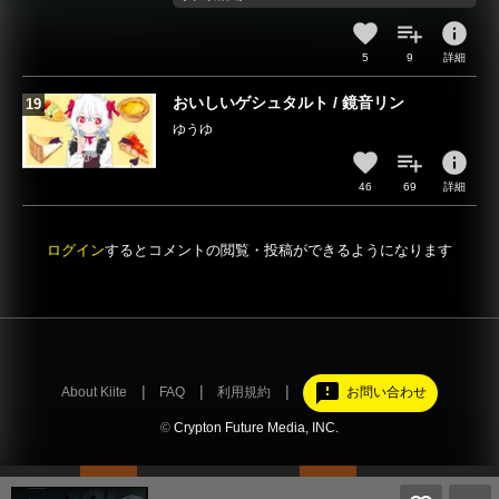
info
5
9
詳細
おいしいゲシュタルト / 鏡音リン
ゆうゆ
info
46
69
詳細
ログイン
するとコメントの閲覧・投稿ができるようになります
feedback
About Kiite
FAQ
利用規約
お問い合わせ
©
Crypton Future Media, INC.