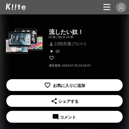
流したい奴！
19 曲 / 58 分 43 秒
13班所属プロペト
person
play_arrow
26
最終更新: 2025-07-25 23:33:57
share
シェアする
mode_comment
コメント