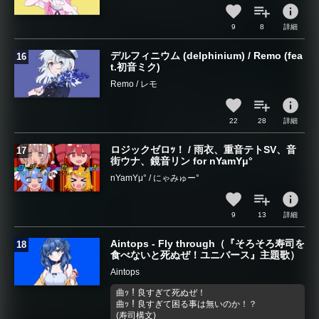
info
9
8
詳細
デルフィニウム (delphinium) / Remo (fea
t.初音ミク)
Remo / レモ
info
22
28
詳細
ロジックゼロｯ！ / 雨衣、重音テトSV、音
街ウナ、鏡音リン for nYamYμ°
nYamYμ° / にゃみゅー°
info
9
13
詳細
Aintops - Fly through（『そろそろ寿司を
食べないと死ぬぜ！ユニバース』主題歌）
Aintops
曲ｯ！良すぎて死ぬぜ！
曲ｯ！良すぎて困る事は無いのか！？
(寿司構文)