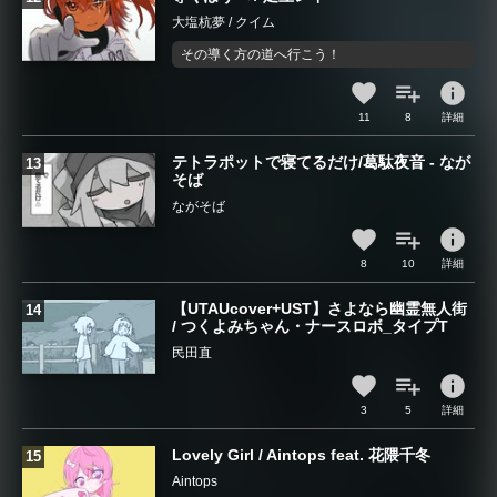
大塩杭夢 / クイム
その導く方の道へ行こう！
info
11
8
詳細
テトラポットで寝てるだけ/葛駄夜音 - なが
そば
ながそば
info
8
10
詳細
【UTAUcover+UST】さよなら幽霊無人街
/ つくよみちゃん・ナースロボ_タイプT
民田直
info
3
5
詳細
Lovely Girl / Aintops feat. 花隈千冬
Aintops