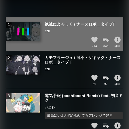
絶滅によろしく / ナースロボ＿タイプT
szri
info
214
345
詳細
カモフラージュ / 可不・ゲキヤク・ナース
ロボ＿タイプＴ
szri
info
69
97
詳細
電気予報 (bachibachi Remix) feat. 初音ミ
ク
いよわ
最高にいよわ節が効いてるアレンジで好き
info