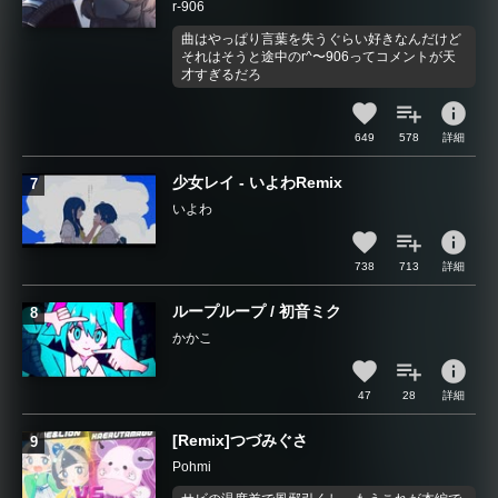
r-906
曲はやっぱり言葉を失うぐらい好きなんだけど
それはそうと途中のr^〜906ってコメントが天
才すぎるだろ
info
649
578
詳細
少女レイ - いよわRemix
いよわ
info
738
713
詳細
ループループ / 初音ミク
かかこ
info
47
28
詳細
[Remix]つづみぐさ
Pohmi