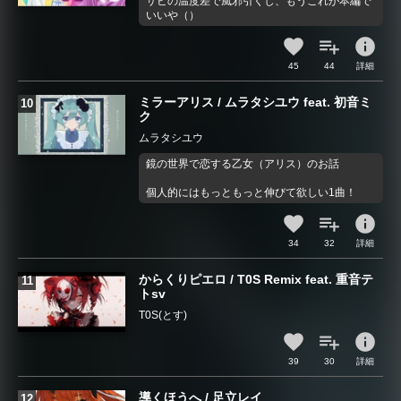
サビの温度差で風邪引くし、もうこれが本編で
いいや（）
info
45
44
詳細
ミラーアリス / ムラタシユウ feat. 初音ミ
ク
ムラタシユウ
鏡の世界で恋する乙女（アリス）のお話
個人的にはもっともっと伸びて欲しい1曲！
info
34
32
詳細
からくりピエロ / T0S Remix feat. 重音テ
トsv
T0S(とす)
info
39
30
詳細
導くほうへ / 足立レイ