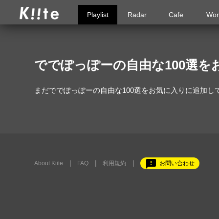
Playlist
Radar
Cafe
Wor
ででぽっぽーの自由な100選
まだででぽっぽーの自由な100選をお気に入りに追加し
feedback
About Kiite
FAQ
利用規約
お問い合わせ