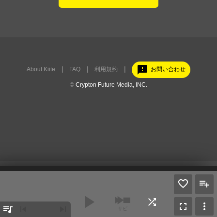
feedback
About Kiite
FAQ
利用規約
お問い合わせ
©
Crypton Future Media, INC.
play_arrow
shuffle
fullscreen
more_vert
queue_music
skip_previous
skip_next
サビ