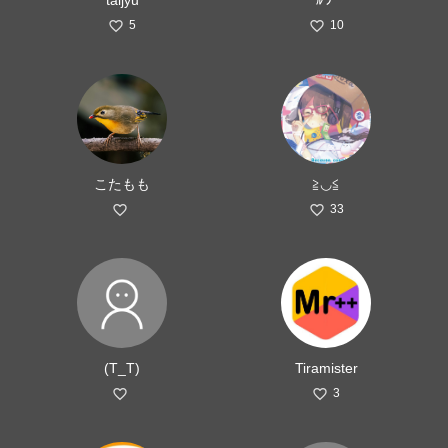
taijyu
ﾙナ
5
10
こたもも
≧◡≦
33
(T_T)
Tiramister
3