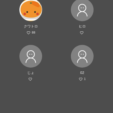
クワトロ
ヒロ
88
じょ
02
1