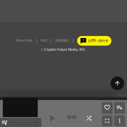
feedback
About Kiite
FAQ
利用規約
お問い合わせ
©
Crypton Future Media, INC.
arrow_upward
play_arrow
shuffle
fullscreen
more_vert
queue_music
skip_previous
skip_next
サビ