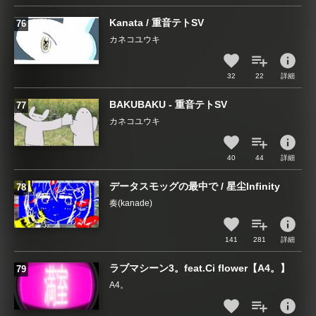
Kanata / 重音テトSV
カネコユウキ
info
32
22
詳細
BAKUBAKU - 重音テトSV
カネコユウキ
info
40
44
詳細
データスモッグの最中で / 星尘Infinity
奏(kanade)
info
141
281
詳細
ラブマシーン3。feat.Ci flower【A4。】
A4。
info