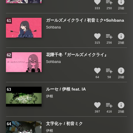
info
333
250
詳細
ガールズメイクライ / 初音ミク+Sohbana
Sohbana
info
315
256
詳細
花隈千冬『ガールズメイクライ』
Sohbana
info
64
58
詳細
ルーセ / 伊根 feat. IA
伊根
info
397
416
詳細
文字化ヶ / 初音ミク
伊根