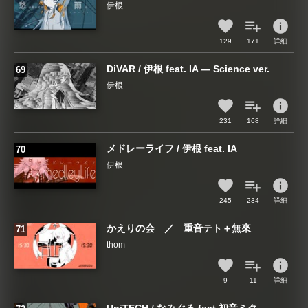
伊根
info
129
171
詳細
DiVAR / 伊根 feat. IA ― Science ver.
伊根
info
231
168
詳細
メドレーライフ / 伊根 feat. IA
伊根
info
245
234
詳細
かえりの会 ／ 重音テト＋無來
thom
info
9
11
詳細