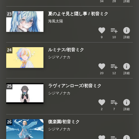
34
28
詳細
夏のよそ見と隠し事 / 初音ミク
海風太陽
info
9
10
詳細
ルミナス/初音ミク
シジマノナカ
info
20
12
詳細
ラヴィアンローズ/初音ミク
シジマノナカ
info
2
7
詳細
復楽園/初音ミク
シジマノナカ
info