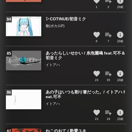
info
1
2
詳細
▷COTINUE/初音ミク
敬(ボカロP)
info
6
7
詳細
あったらしいせかい / 糸泡麗鳴 feat.可不＆
初音ミク
イトアハ
info
23
35
詳細
あの子はいつも割り箸だった。/ イトアハ f
eat.可不
イトアハ
info
23
19
詳細
ねこのおて / 歌愛ユキ