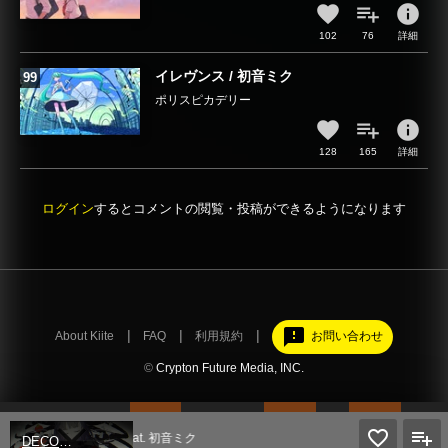
info
102
76
詳細
イレヴンス / 初音ミク
ポリスピカデリー
info
128
165
詳細
ログイン
するとコメントの閲覧・投稿ができるようになります
feedback
About Kiite
FAQ
利用規約
お問い合わせ
©
Crypton Future Media, INC.
乙女解剖 feat. 初音ミク