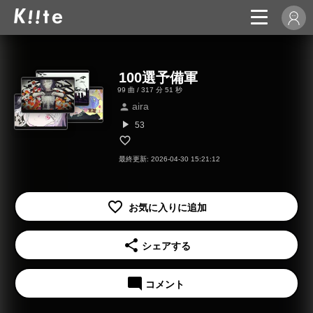
100選予備軍
99 曲 / 317 分 51 秒
aira
person
play_arrow
53
最終更新: 2026-04-30 15:21:12
share
シェアする
mode_comment
コメント