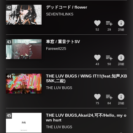
デッドコード / flower
SEVENTHLINKS
info
52
29
詳細
車窓 / 重音テトSV
Farewell225
info
43
50
詳細
THE LUV BUGS / WING IT!!!(feat.知声,KB
SNK,二錠)
THE LUV BUGS
info
75
84
詳細
THE LUV BUGS,Akari24,可不/Hello, my o
wn hurt
THE LUV BUGS