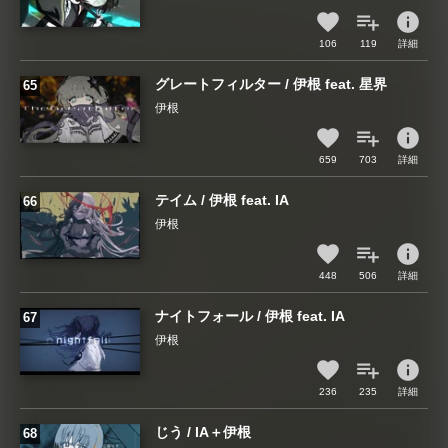
info
106
119
詳細
グレートフィルター / 伊根 feat. 星界
伊根
info
659
703
詳細
テイム / 伊根 feat. IA
伊根
info
448
506
詳細
ナイトフォール / 伊根 feat. IA
伊根
info
236
235
詳細
じう / IA＋伊根