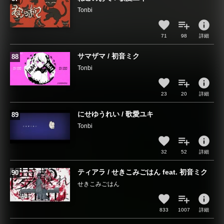
Tonbi
info
71
98
詳細
サマザマ / 初音ミク
Tonbi
info
23
20
詳細
にせゆうれい / 歌愛ユキ
Tonbi
info
32
52
詳細
ティアラ / せきこみごはん feat. 初音ミク
せきこみごはん
info
833
1007
詳細