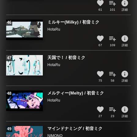
info
61
101
詳細
ミルキー(Milky) / 初音ミク
HotaRu
info
67
109
詳細
天国で！ / 初音ミク
HotaRu
info
75
58
詳細
メルティー(Melty) / 初音ミク
HotaRu
info
27
23
詳細
マインドナミング / 初音ミク
NIMONO