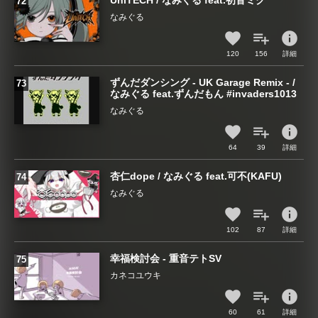
UniTECH / なみぐる feat.初音ミク
なみぐる
info
120
156
詳細
ずんだダンシング - UK Garage Remix - /
なみぐる feat.ずんだもん #invaders1013
なみぐる
info
64
39
詳細
杏仁dope / なみぐる feat.可不(KAFU)
なみぐる
info
102
87
詳細
幸福検討会 - 重音テトSV
カネコユウキ
info
60
61
詳細