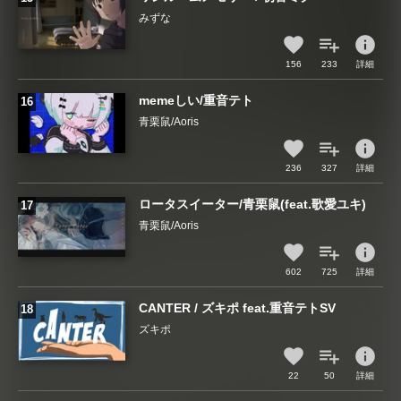
みずな
info
156
233
詳細
memeしい/重音テト
青栗鼠/Aoris
info
236
327
詳細
ロータスイーター/青栗鼠(feat.歌愛ユキ)
青栗鼠/Aoris
info
602
725
詳細
CANTER / ズキポ feat.重音テトSV
ズキポ
info
22
50
詳細