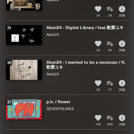
Akari24
info
16
28
詳細
Akari24 - Digital Library / feat.歌愛ユキ
Akari24
info
19
30
詳細
Akari24 - I wanted to be a musician / ft.
歌愛ユキ
Akari24
info
18
17
詳細
p.h. / flower
SEVENTHLINKS
info
740
850
詳細