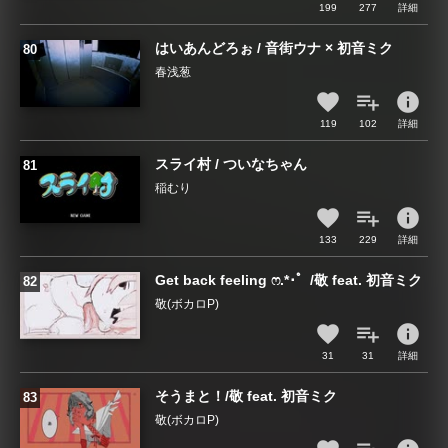
199
277
詳細
はいあんどろぉ / 音街ウナ × 初音ミク
春浅葱
info
119
102
詳細
スライ村 / ついなちゃん
稲むり
info
133
229
詳細
Get back feeling ෆ.*･゜/敬 feat. 初音ミク
敬(ボカロP)
info
31
31
詳細
そうまと！/敬 feat. 初音ミク
敬(ボカロP)