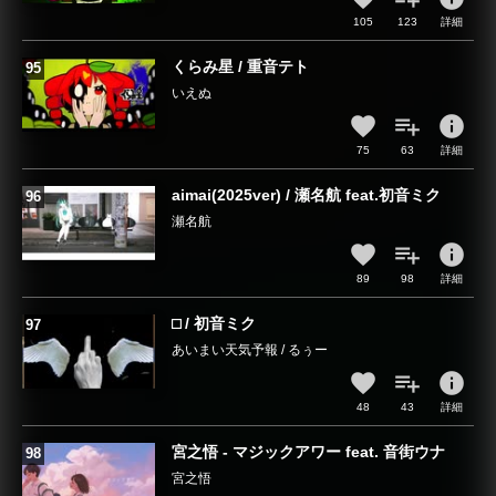
105
123
詳細
くらみ星 / 重音テト
いえぬ
info
75
63
詳細
aimai(2025ver) / 瀬名航 feat.初音ミク
瀬名航
info
89
98
詳細
⬜︎ / 初音ミク
あいまい天気予報 / るぅー
info
48
43
詳細
宮之悟 - マジックアワー feat. 音街ウナ
宮之悟