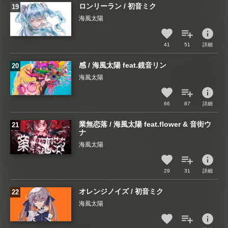
ロンリーラン / 初音ミク
海風太陽
info
41
51
詳細
感 / 海風太陽 feat.鏡音リン
海風太陽
info
66
87
詳細
業無恋落 / 海風太陽 feat.flower & 音街ウ
ナ
海風太陽
info
29
31
詳細
オレンジノイズ / 初音ミク
海風太陽
info