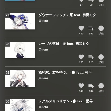
17
20
詳細
ダウナーウィッチ - 廉 feat. 初音ミク
廉(ren)
info
440
357
詳細
レーヴの落日 - 廉 feat. 初音ミク
廉(ren)
info
155
120
詳細
始発駅、君を待つ。- 廉 feat. 可不
廉(ren)
info
140
104
詳細
レグルスリベリオン - 廉 feat. 星界
廉(ren)