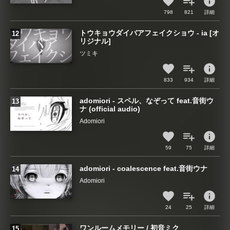
info
798
821
詳細
トウキョウダイバアフェイクショウ - ia [オ
リジナル]
ツミキ
info
833
934
詳細
adomiori - スペル、なぞって feat.音街ウ
ナ (official audio)
Adomiori
info
59
75
詳細
adomiori - coalescence feat.音街ウナ
Adomiori
info
24
25
詳細
ワンルームメモリー / 初音ミク