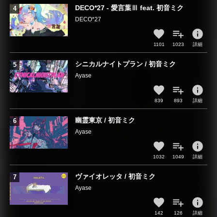
DECO*27 - 愛言葉Ⅲ feat. 初音ミク
DECO*27
info
1101
1023
詳細
シニカルナイトプラン / 初音ミク
Ayase
info
839
893
詳細
幽霊東京 / 初音ミク
Ayase
info
1032
1049
詳細
ヴァイオレッタ / 初音ミク
Ayase
info
142
126
詳細