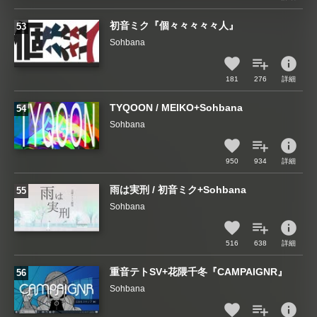
初音ミク『個々々々々々人』
Sohbana
info
181
276
詳細
TYQOON / MEIKO+Sohbana
Sohbana
info
950
934
詳細
雨は実刑 / 初音ミク+Sohbana
Sohbana
info
516
638
詳細
重音テトSV+花隈千冬『CAMPAIGNR』
Sohbana
info