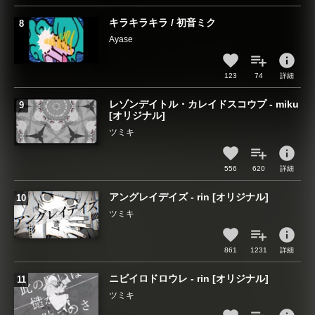
キラキラキラ / 初音ミク
Ayase
info
123
74
詳細
レゾンデイトル・カレイドスコウプ - miku
[オリジナル]
ツミキ
info
556
620
詳細
アングレイデイズ - rin [オリジナル]
ツミキ
info
861
1231
詳細
ニビイロドロウレ - rin [オリジナル]
ツミキ