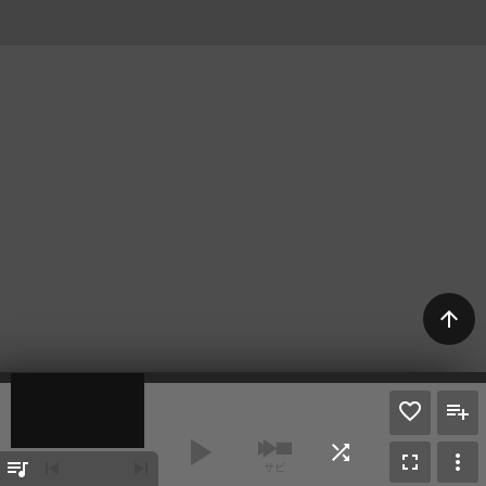
arrow_upward
play_arrow
shuffle
fullscreen
more_vert
queue_music
skip_previous
skip_next
サビ