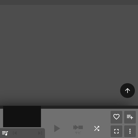
arrow_upward
play_arrow
shuffle
fullscreen
more_vert
queue_music
skip_previous
skip_next
サビ