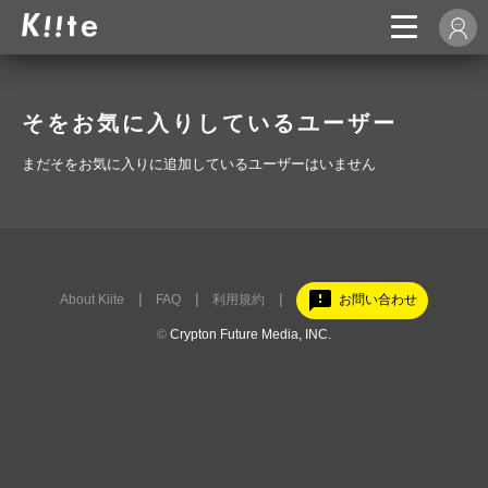
そをお気に入りしているユーザー
まだそをお気に入りに追加しているユーザーはいません
feedback
About Kiite
FAQ
利用規約
お問い合わせ
©
Crypton Future Media, INC.