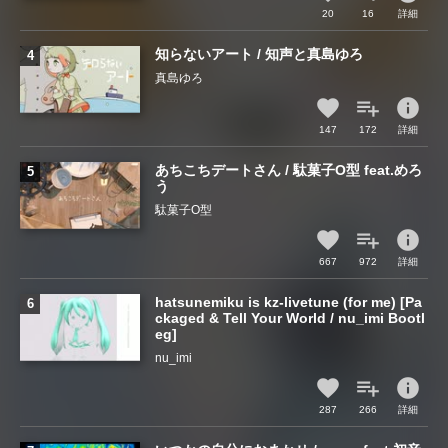
20
16
詳細
知らないアート / 知声と真島ゆろ
真島ゆろ
info
147
172
詳細
あちこちデートさん / 駄菓子O型 feat.めろ
う
駄菓子O型
info
667
972
詳細
hatsunemiku is kz-livetune (for me) [Pa
ckaged & Tell Your World / nu_imi Bootl
eg]
nu_imi
info
287
266
詳細