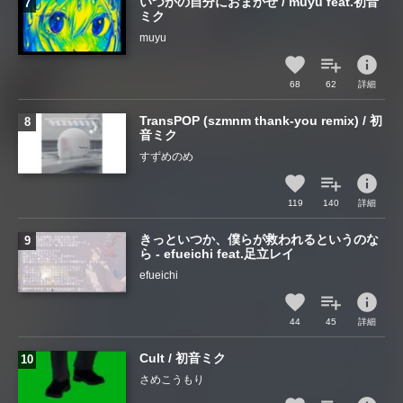
いつかの自分におまかせ / muyu feat.初音
ミク
muyu
info
68
62
詳細
TransPOP (szmnm thank-you remix) / 初
音ミク
すずめのめ
info
119
140
詳細
きっといつか、僕らが救われるというのな
ら - efueichi feat.足立レイ
efueichi
info
44
45
詳細
Cult / 初音ミク
さめこうもり