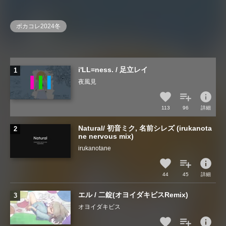
ボカコレ2024冬
i'LL=ness. / 足立レイ
夜風見
info
113
96
詳細
Natural/ 初音ミク, 名前シレズ (irukanota
ne nervous mix)
irukanotane
info
44
45
詳細
エル / 二錠(オヨイダキビスRemix)
オヨイダキビス
info