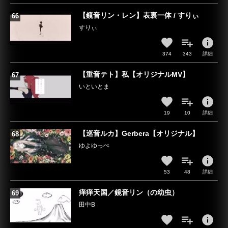
【鏡音リン・レン】表裏一体 / すりぃ
すりぃ
info
374
343
詳細
【重音テト】私【オリジナルMV】
いといとま
info
19
10
詳細
【巡音ルカ】Gerbera【オリジナル】
ゆよゆっぺ
info
53
48
詳細
痒痒天国／鏡音リン（の幼虫）
田中B
info