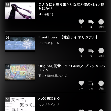
こんなにも在り来たりな君と僕の別れ／結
月ゆかり
Moni(モニ)
info
1
3
詳細
Frost flower 【健音テイ オリジナル】
ミナツキトーカ
info
6
6
詳細
Original, 初音ミク・GUMI／ プレシャスジ
ャンク
栗山夕璃(蜂屋ななし)
info
274
286
詳細
ハグ/初音ミク
カンザキイオリ