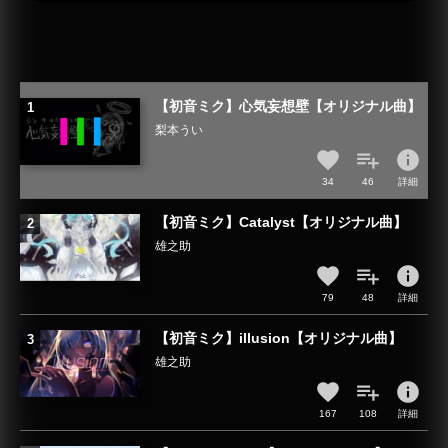
【初音ミク】心気妄想壁【オリジナル曲】
梨本うい
info
34
46
詳細
【初音ミク】Catalyst【オリジナル曲】
雄之助
info
79
48
詳細
【初音ミク】illusion【オリジナル曲】
雄之助
info
167
108
詳細