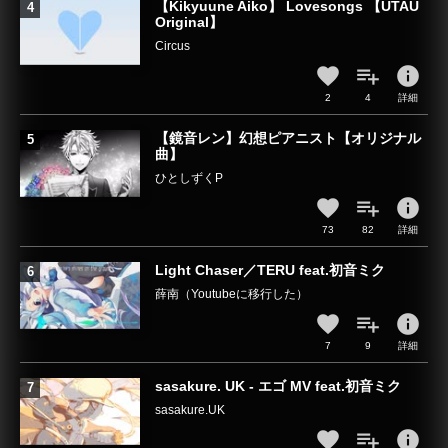
【Kikyuune Aiko】 Lovesongs 【UTAU
Original】
Circus
info
2
4
詳細
【鏡音レン】幻想ピアニスト【オリジナル
曲】
ひとしずくP
info
73
82
詳細
Light Chaser／TERU feat.初音ミク
薛南（Youtubeに移行した）
info
7
9
詳細
sasakure. UK - エゴ MV feat.初音ミク
sasakure.UK
info