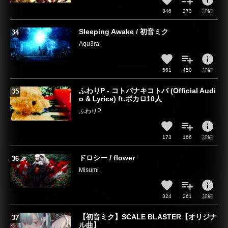
info
346
273
詳細
Sleeping Awake / 初音ミク
Aqu3ra
info
561
450
詳細
ふわりP - コトバナキコトバ (Official Audi
o & Lyrics) ft.ボカロ10人
ふわりP
info
173
166
詳細
ドロシー / flower
Misumi
info
324
261
詳細
【初音ミク】SCALE BLASTER【オリジナ
ル曲】