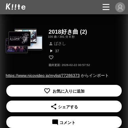
2018好き曲 (2)
100 曲 / 391 分 8 秒
ばさし
person
play_arrow
37
最終更新: 2026-02-22 00:57:52
https://www.nicovideo.jp/mylist/77286373
からインポート
share
シェアする
mode_comment
コメント