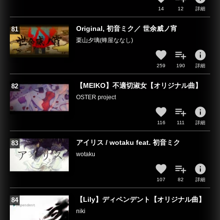
14
12
詳細
Original, 初音ミク／ 世余威ノ宵
栗山夕璃(蜂屋ななし)
info
259
190
詳細
【MEIKO】不適切淑女【オリジナル曲】
OSTER project
info
116
111
詳細
アイリス / wotaku feat. 初音ミク
wotaku
info
107
82
詳細
【Lily】ディペンデント【オリジナル曲】
niki