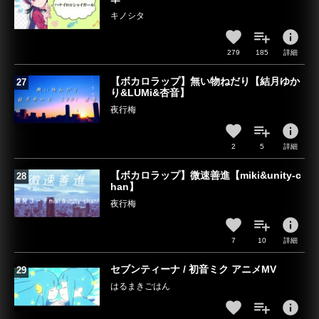
キノシタ
info
279
185
詳細
【ボカロラップ】無い物ねだり【結月ゆか
り&LUMi&杏音】
夜行梅
info
2
5
詳細
【ボカロラップ】微速善進【miki&unity-c
han】
夜行梅
info
7
10
詳細
セブンティーナ / 初音ミク アニメMV
はるまきごはん
info