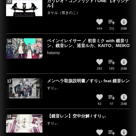
ガリレオ・コンフリクト / ONE 【オリジナ
ル】
タケル（茸きのこ）
info
444
211
詳細
ペインイレイサー ／ 初音ミク with 鏡音リ
ン、鏡音レン、巡音ルカ、KAITO、MEIKO
halyosy
info
282
185
詳細
メンヘラ取扱説明書／すりぃ feat.鏡音レン
すりぃ
info
62
57
詳細
【鏡音レン】空中分解 / すりぃ
すりぃ
info