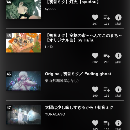
【初音ミク】灯火【syudou】
syudou
info
207
138
詳細
【初音ミク】変梃の市～へんてこのまち～
【オリジナル曲】by HaTa
HaTa
info
302
283
詳細
Original, 初音ミク／ Fading ghost
栗山夕璃(蜂屋ななし)
info
190
155
詳細
太陽は少し眩しすぎるから / 初音ミク
YURAGANO
info
165
138
詳細