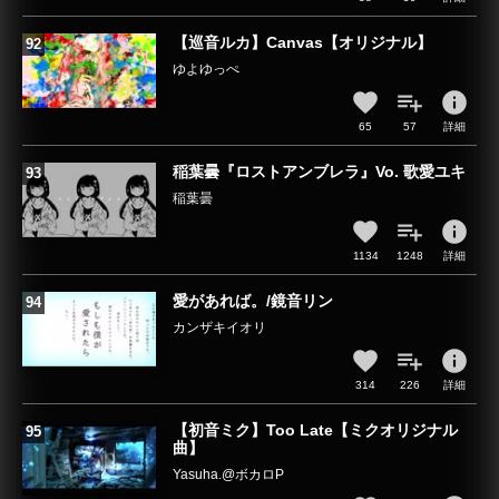
【巡音ルカ】Canvas【オリジナル】
ゆよゆっぺ
info
65
57
詳細
稲葉曇『ロストアンブレラ』Vo. 歌愛ユキ
稲葉曇
info
1134
1248
詳細
愛があれば。/鏡音リン
カンザキイオリ
info
314
226
詳細
【初音ミク】Too Late【ミクオリジナル
曲】
Yasuha.@ボカロP