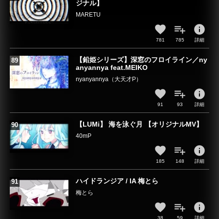
ジナル】
MARETU
info
781
785
詳細
【鉛姫シリーズ】深窓のフロイライン／ny
anyannya feat.MEIKO
nyanyannya（大天才P）
info
91
93
詳細
【LUMi】 海を泳ぐ月 【オリジナルMV】
40mP
info
185
148
詳細
ハイドランジア / IA 梅とら
梅とら
info
38
59
詳細