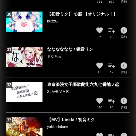
731
630
詳細
【初音ミク】 心臓 【オリジナル！】
buzzG
info
85
28
詳細
なななななな / 鏡音リン
るなちゅ
info
13
12
詳細
東京浪漫女子謳歌蘭街六九七番地ノ恋
SLAVE.V-V-R
info
110
95
詳細
【MV】Liekki / 初音ミク
yukkedoluce