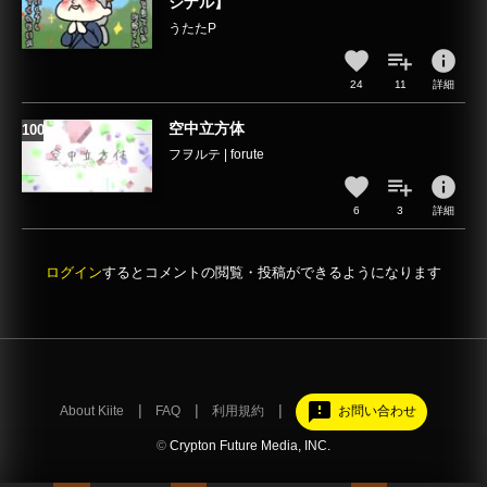
ジナル】
うたたP
info
24
11
詳細
空中立方体
フヲルテ | forute
info
6
3
詳細
ログイン
するとコメントの閲覧・投稿ができるようになります
feedback
About Kiite
FAQ
利用規約
お問い合わせ
©
Crypton Future Media, INC.