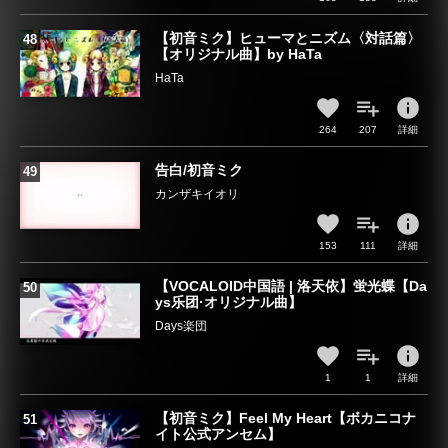
【初音ミク】ヒューマとニズム〈対話篇〉
【オリジナル曲】by HaTa
HaTa
info
264
207
詳細
告白/初音ミク
カンザキイオリ
info
153
111
詳細
【VOCALOID中国語 | 洛天依】蛍光蝶【Da
ys乐团·オリジナル曲】
Days楽団
info
1
1
詳細
【初音ミク】Feel My Heart【ボカニコナ
イト公式アンセム】