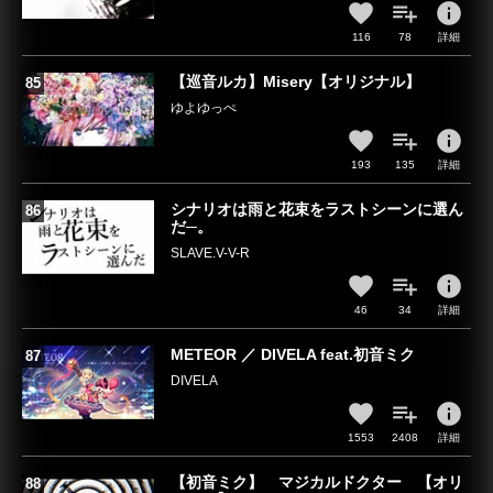
info
116
78
詳細
【巡音ルカ】Misery【オリジナル】
ゆよゆっぺ
info
193
135
詳細
シナリオは雨と花束をラストシーンに選ん
だ─。
SLAVE.V-V-R
info
46
34
詳細
METEOR ／ DIVELA feat.初音ミク
DIVELA
info
1553
2408
詳細
【初音ミク】 マジカルドクター 【オリ