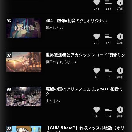
info
146
153
詳細
404：虚像■初音ミク_オリジナル
蟹木しとお
info
220
177
詳細
世界観測者とアカシックレコード/初音ミク
優日のすたるじっく
info
40
37
詳細
廃墟の国のアリス／まふまふ feat. 初音ミ
ク
まふまふ
info
746
884
詳細
【GUMI/UtataP】竹取マッスル物語【オリ