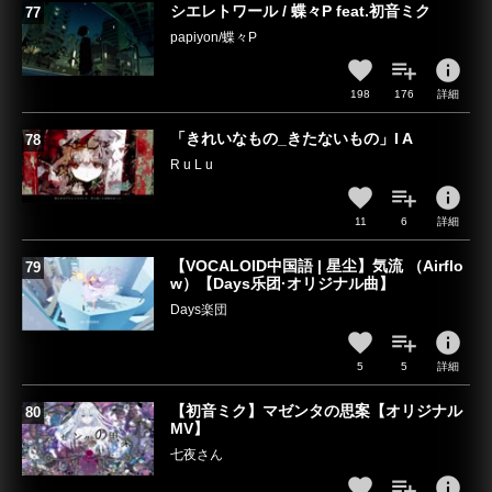
シエレトワール / 蝶々P feat.初音ミク
papiyon/蝶々P
info
198
176
詳細
「きれいなもの_きたないもの」I A
R u L u
info
11
6
詳細
【VOCALOID中国語 | 星尘】気流 （Airflo
w）【Days乐团·オリジナル曲】
Days楽団
info
5
5
詳細
【初音ミク】マゼンタの思案【オリジナル
MV】
七夜さん
info