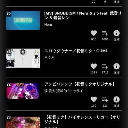
10
9
詳細
[MV] SNOBBISM / Neru & z’5 feat. 鏡音リ
ン & 鏡音レン
Neru
info
950
1083
詳細
スロウダウナー／初音ミク・GUMI
ろくろ
info
1088
1719
詳細
アンビバレンツ【初音ミクオリジナル】
湊 貴大(流星P) / トゥライ
info
160
123
詳細
【初音ミク】バイオレンストリガー【オリ
ジナル】