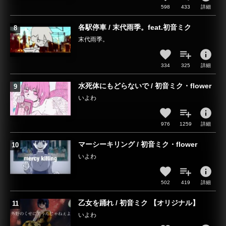
598
433
詳細
各駅停車 / 末代雨季。feat.初音ミク
末代雨季。
info
334
325
詳細
水死体にもどらないで / 初音ミク・flower
いよわ
info
976
1259
詳細
マーシーキリング / 初音ミク・flower
いよわ
info
502
419
詳細
乙女を踊れ / 初音ミク 【オリジナル】
いよわ