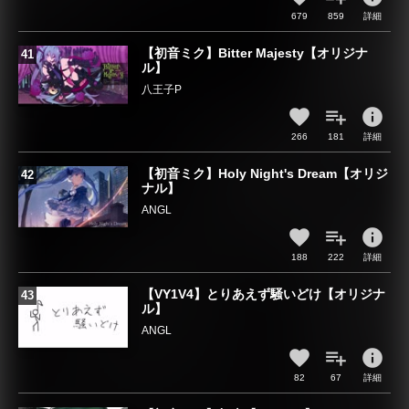
679
859
詳細
【初音ミク】Bitter Majesty【オリジナ
ル】
八王子P
info
266
181
詳細
【初音ミク】Holy Night's Dream【オリジ
ナル】
ANGL
info
188
222
詳細
【VY1V4】とりあえず騒いどけ【オリジナ
ル】
ANGL
info
82
67
詳細