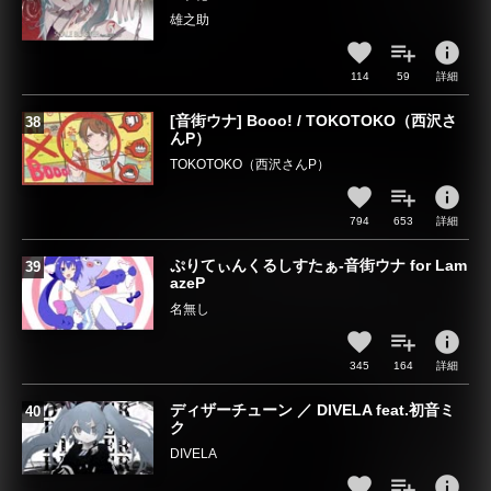
雄之助
info
114
59
詳細
[音街ウナ] Booo! / TOKOTOKO（西沢さ
んP）
TOKOTOKO（西沢さんP）
info
794
653
詳細
ぷりてぃんくるしすたぁ-音街ウナ for Lam
azeP
名無し
info
345
164
詳細
ディザーチューン ／ DIVELA feat.初音ミ
ク
DIVELA
info