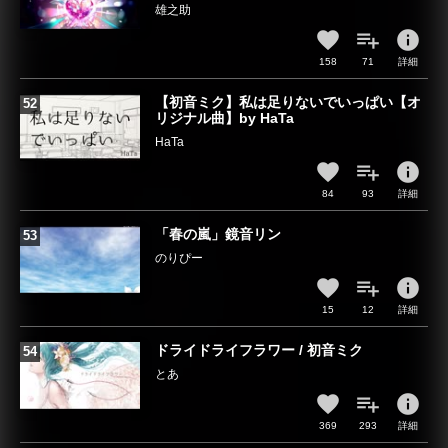
雄之助
info
158
71
詳細
【初音ミク】私は足りないでいっぱい【オ
リジナル曲】by HaTa
HaTa
info
84
93
詳細
「春の嵐」鏡音リン
のりぴー
info
15
12
詳細
ドライドライフラワー / 初音ミク
とあ
info
369
293
詳細