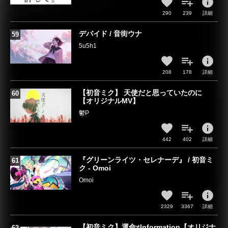
info
290
239
詳細
デバイド / 音街ウナ
5u5h1
info
208
178
詳細
【初音ミク】 天使だと思っていたのに
【オリジナルMV】
鬱P
info
442
402
詳細
『グリーンライツ・セレナーデ』 / 初音ミ
ク - Omoi
Omoi
info
2329
3367
詳細
【初音ミク】運命≠Information【オリジナ