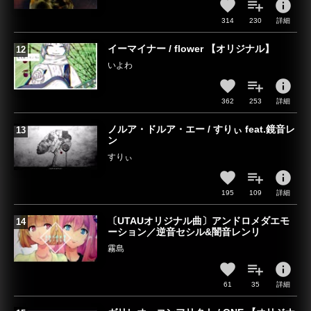
info
314
230
詳細
イーマイナー / flower 【オリジナル】
いよわ
info
362
253
詳細
ノルア・ドルア・エー / すりぃ feat.鏡音レ
ン
すりぃ
info
195
109
詳細
〔UTAUオリジナル曲〕アンドロメダエモ
ーション／逆音セシル&闇音レンリ
霧島
info
61
35
詳細