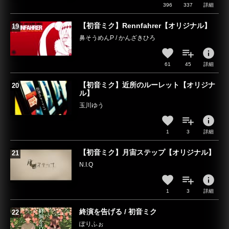
396
337
詳細
【初音ミク】Rennfahrer【オリジナル】
鼻そうめんP / かんざきひろ
info
61
45
詳細
【初音ミク】近所のルーレット【オリジナ
ル】
玉川ゆう
info
1
3
詳細
【初音ミク】月宙ステップ【オリジナル】
N.I.Q
info
1
3
詳細
終演を告げる / 初音ミク
ぽりふぉ