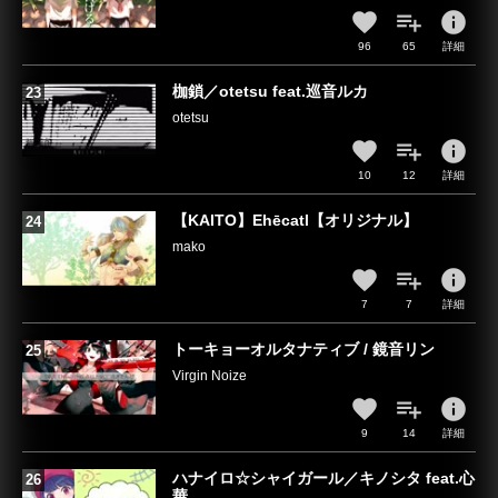
info
96
65
詳細
枷鎖／otetsu feat.巡音ルカ
otetsu
info
10
12
詳細
【KAITO】Ehēcatl【オリジナル】
mako
info
7
7
詳細
トーキョーオルタナティブ / 鏡音リン
Virgin Noize
info
9
14
詳細
ハナイロ☆シャイガール／キノシタ feat.心
華