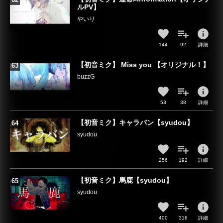
ルPV】
やいり
info
144
92
詳細
【初音ミク】 Miss you 【オリジナル！】
buzzG
info
53
38
詳細
【初音ミク】キャラバン【syudou】
syudou
info
256
192
詳細
【初音ミク】馬鹿【syudou】
syudou
info
400
316
詳細