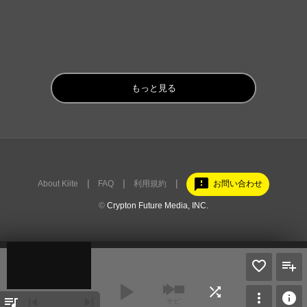
もっと見る
feedback
About Kiite
FAQ
利用規約
お問い合わせ
©
Crypton Future Media, INC.
play_arrow
shuffle
more_vert
info
queue_music
skip_previous
skip_next
サビ