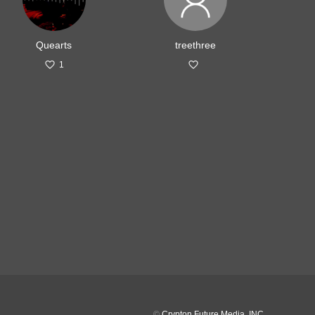
Quearts
treethree
1
©
Crypton Future Media, INC.