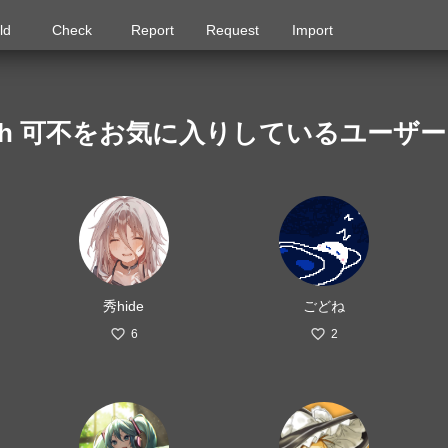
ld
Check
Report
Request
Import
th 可不をお気に入りしているユーザー
秀hide
ごどね
6
2