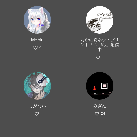
MeMu
おかの@ネットプリ
ント「つづら」配信
4
中
1
しがない
みぎん
24