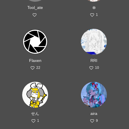
Tool_ate
❄️
1
Flaxen
RRI
22
10
せん
aira
1
9