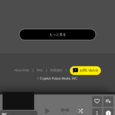
もっと見る
feedback
About Kiite
FAQ
利用規約
お問い合わせ
©
Crypton Future Media, INC.
play_arrow
shuffle
more_vert
info
queue_music
skip_previous
skip_next
サビ