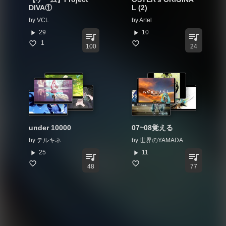
DIVA①
L (2)
by
VCL
by
Artel
play_arrow
play_arrow
29
10
queue_music
queue_music
1
100
24
under 10000
07~08覚える
by
テルキネ
by
世界のYAMADA
play_arrow
play_arrow
25
11
queue_music
queue_music
48
77