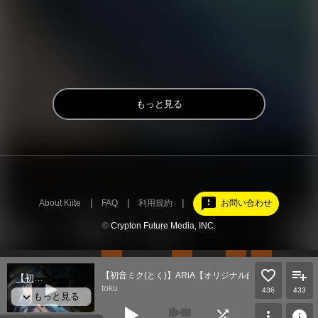
もっと見る
feedback
About Kiite
FAQ
利用規約
お問い合わせ
©
Crypton Future Media, INC.
【初音ミク(とく)】ARiA【オリジナル曲PV】
toku
436
433
play_arrow
shuffle
more_vert
info