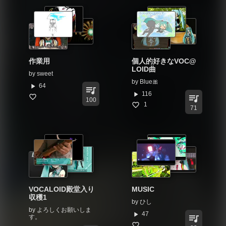
作業用
個人的好きなVOC@
LOID曲
by
sweet
by
Blue🎀
play_arrow
64
queue_music
play_arrow
116
queue_music
100
1
71
VOCALOID殿堂入り
MUSIC
収穫1
by
ひし
by
よろしくお願いしま
play_arrow
47
queue_music
す。