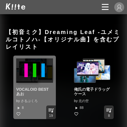
【初音ミク】Dreaming Leaf -ユメミ
ルコトノハ-【オリジナル曲】を含むプ
レイリスト
VOCALOID BEST
俺氏の電子ドラッグ
あお
ケース
by
さるぶくろ
by
北の空
play_arrow
play_arrow
8
88
queue_music
queue_music
19
8