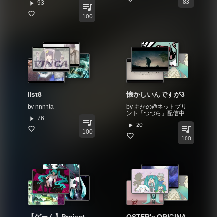
83
play_arrow
93
queue_music
100
list8
懐かしいんですが3
by
nnnnta
by
おかの@ネットプリ
ント「つづら」配信中
play_arrow
76
queue_music
play_arrow
20
queue_music
100
100
【ゲーム】Project
OSTER's ORIGINA