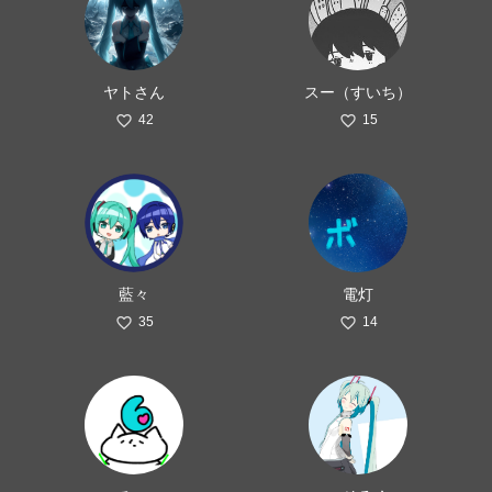
ヤトさん
スー（すいち）
42
15
藍々
電灯
35
14