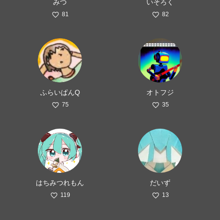
みつ
いそろく
81
82
ふらいぱんQ
オトフジ
75
35
はちみつれもん
だいず
119
13