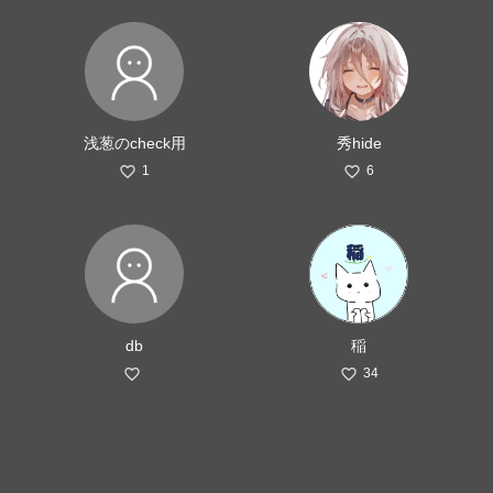
浅葱のcheck用
秀hide
1
6
db
稲
34