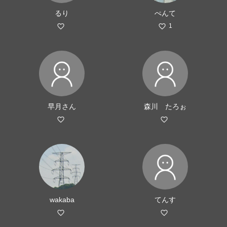
るり
ぺんて
1
早月さん
森川 たろぉ
wakaba
てんす