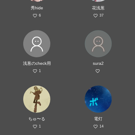
秀hide
花浅葱
6
37
浅葱のcheck用
sura2
1
ちゅ〜る
電灯
1
14