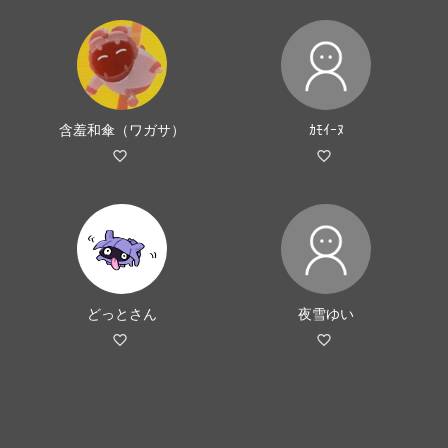
含羞和傘（ワガサ）
ｶﾓｲｰﾇ
どっとさん
夜雪ゆい