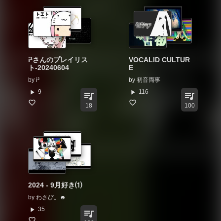
i²さんのプレイリス
VOCALID CULTUR
ト-20240604
E
by
i²
by
初音両事
play_arrow
play_arrow
9
116
queue_music
queue_music
18
100
2024 - 9月好き⑴
by
わさび。☻
play_arrow
35
queue_music