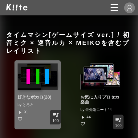
タイムマシン[ゲームサイズ ver.] / 初
音ミク × 巡音ルカ × MEIKOを含むプ
レイリスト
好きなボカロ(28)
お気に入りプロセカ
楽曲
by
とろろ
by
最先端ニート44
play_arrow
91
queue_music
play_arrow
44
queue_music
100
100