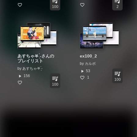
queue_music
queue_music
100
2
あすちゃ‎𖤐 ̖́-‬さんの
ex100_2
プレイリスト
by
カルボ
by
あすちゃ‎𖤐 ̖́-‬
play_arrow
53
queue_music
play_arrow
156
queue_music
1
100
100