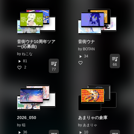
音街ウナ10周年ツア
音街ウナ
ー(応募曲)
by
BOTAN
by
ねこな
play_arrow
34
queue_music
play_arrow
81
queue_music
66
2
77
2026_050
あまりゃの倉庫
by
稲
by
あまりゃ
play_arrow
play_arrow
36
10