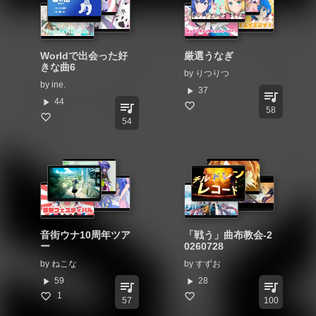
Worldで出会った好
厳選うなぎ
きな曲6
by
りつりつ
by
ine.
play_arrow
37
queue_music
play_arrow
44
queue_music
58
54
音街ウナ10周年ツア
「戦う」曲布教会-2
ー
0260728
by
ねこな
by
すずお
play_arrow
play_arrow
59
28
queue_music
queue_music
1
57
100