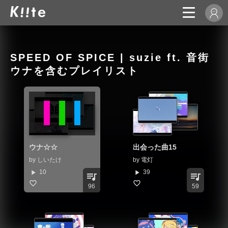
SPEED OF SPICE | suzie ft. 音街
ウナを含むプレイリスト
ウナ☆☆
出会った曲15
by
しいたけ
by
電灯
play_arrow
play_arrow
10
39
queue_music
queue_music
96
59