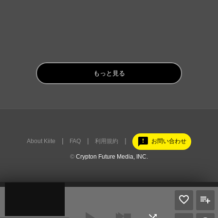
もっと見る
feedback
About Kiite
FAQ
利用規約
お問い合わせ
©
Crypton Future Media, INC.