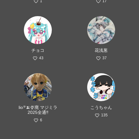
1
17
チョコ
花浅葱
43
37
lio𝄢🍌🍨廃 マジミラ
こうちゃん
2025全通‼️
135
6