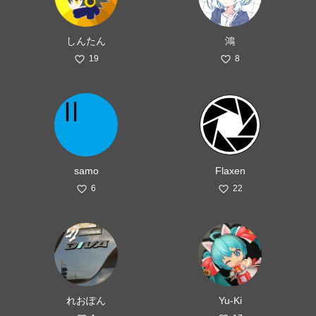
しんたん
鴻
19
8
samo
Flaxen
6
22
れおぽん
Yu-Ki