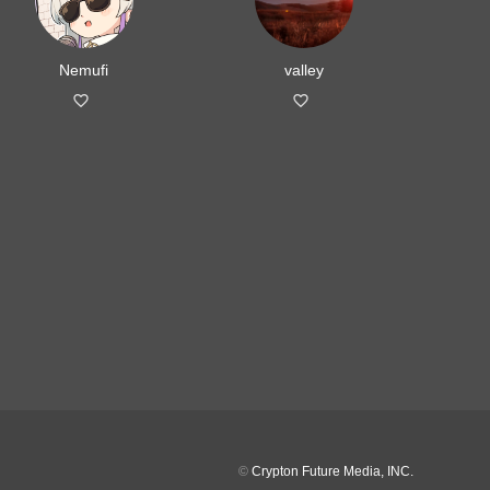
Nemufi
valley
©
Crypton Future Media, INC.