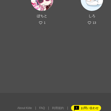
ぽちと
しろ
1
13
feedback
About Kiite
FAQ
利用規約
お問い合わせ