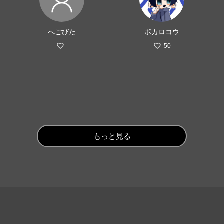
へごびた
ボカロコウ
50
もっと見る