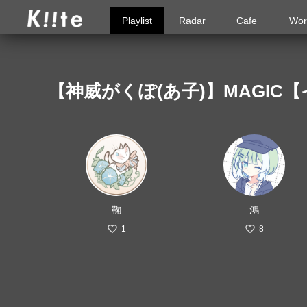
Playlist
Radar
Cafe
Wor
【神威がくぽ(あ子)】MAGI
鞠
鴻
1
8