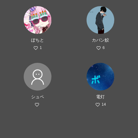
ぽちと
カバン鮫
1
6
シュペ
電灯
14