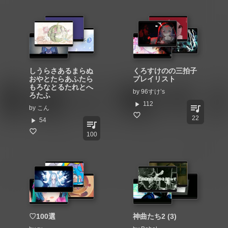
しうらさあるまらぬ
くろすけのの三拍子
おやとたらあふたら
プレイリスト
もろなとるたれとへ
by
96すけ’s
ろたふ
play_arrow
112
queue_music
by
こん
22
play_arrow
54
queue_music
100
♡100選
神曲たち2 (3)