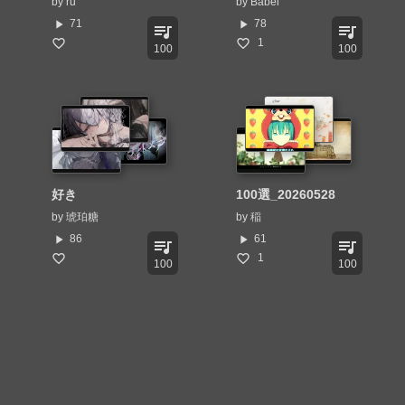
by
ru
by
Babel
play_arrow
play_arrow
71
78
queue_music
queue_music
1
100
100
好き
100選_20260528
by
琥珀糖
by
稲
play_arrow
play_arrow
86
61
queue_music
queue_music
1
100
100