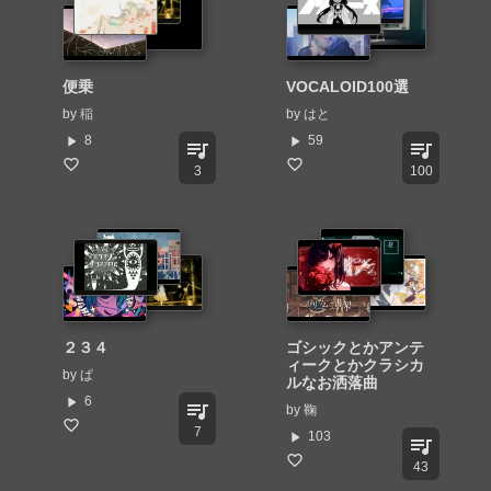
便乗
VOCALOID100選
by
稲
by
はと
play_arrow
play_arrow
8
59
queue_music
queue_music
3
100
２３４
ゴシックとかアンテ
ィークとかクラシカ
by
ぱ
ルなお洒落曲
play_arrow
6
queue_music
by
鞠
7
play_arrow
103
queue_music
43