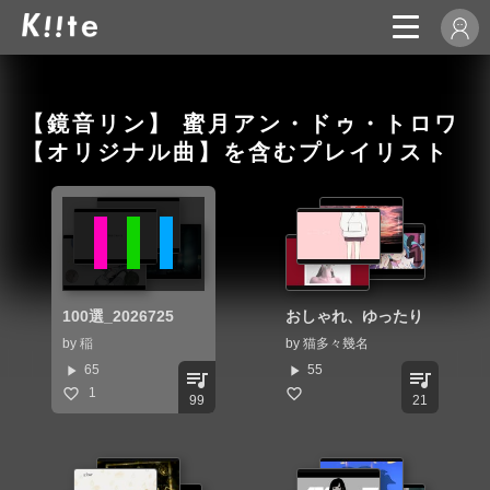
【鏡音リン】 蜜月アン・ドゥ・トロワ
【オリジナル曲】を含むプレイリスト
100選_2026725
おしゃれ、ゆったり
by
稲
by
猫多々幾名
play_arrow
play_arrow
65
55
queue_music
queue_music
1
99
21