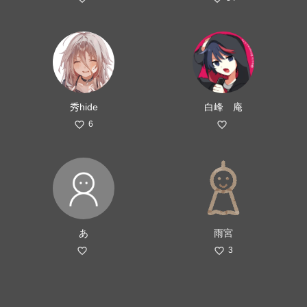
秀hide
白峰 庵
6
あ
雨宮
3