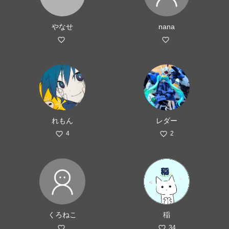
やなせ
nana
れもん
レダー
4
2
くろねこ
稲
34