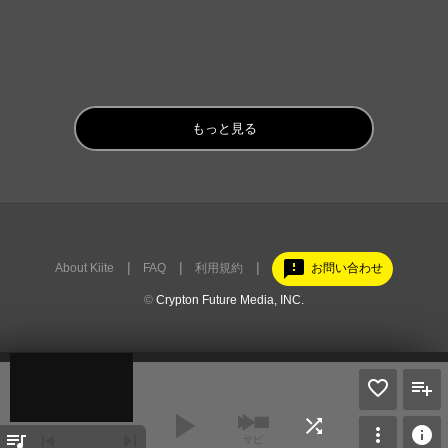
もっと見る
feedback
About Kiite
FAQ
利用規約
お問い合わせ
©
Crypton Future Media, INC.
play_arrow
shuffle
more_vert
info
queue_music
skip_previous
skip_next
サビ