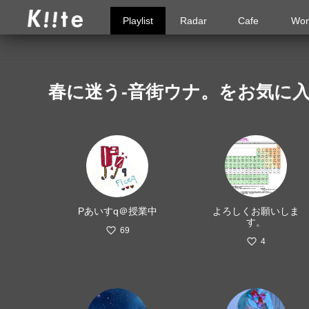
Playlist
Radar
Cafe
Wor
春に迷う-音街ウナ。をお気に
Pあいすq＠授業中
よろしくお願いしま
す。
69
4