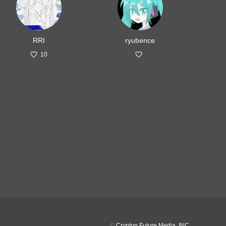
RRI
ryubence
10
©
Crypton Future Media, INC.