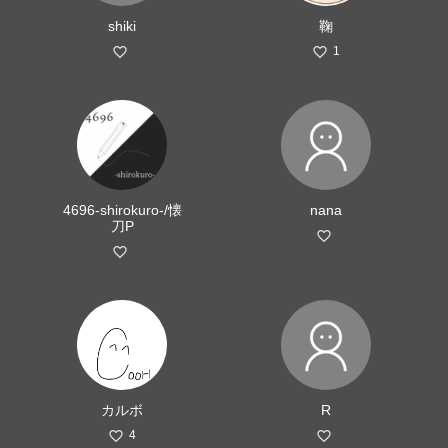
shiki
鞠
1
4696-shirokuro-/懐
nana
刀P
カルボ
R
4