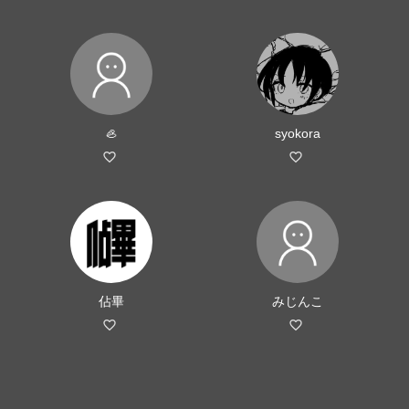
🦪
syokora
佔畢
みじんこ