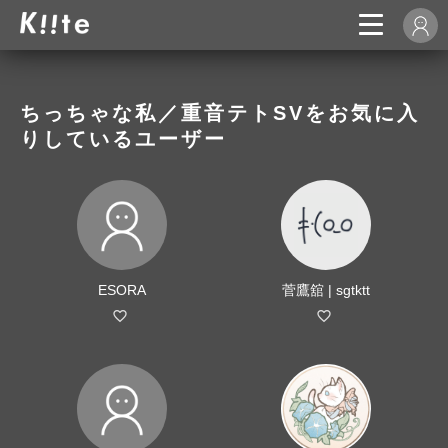
ちっちゃな私／重音テトSVをお気に入
りしているユーザー
ESORA
菅鷹舘 | sgtktt