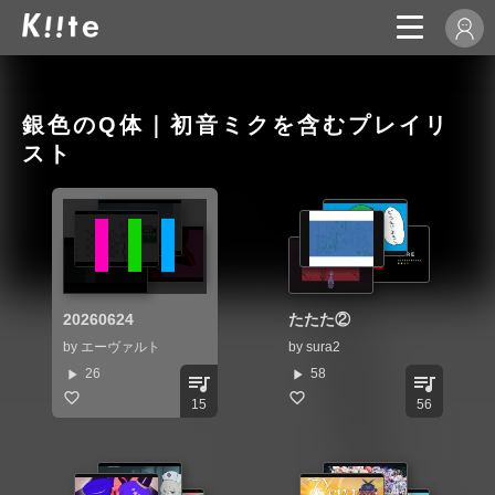
銀色のQ体｜初音ミクを含むプレイリ
スト
20260624
たたた②
by
エーヴァルト
by
sura2
play_arrow
play_arrow
26
58
queue_music
queue_music
15
56