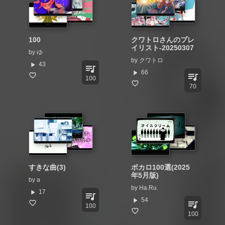
100
クワトロさんのプレ
イリスト-20250307
by
ゆ
by
クワトロ
play_arrow
43
queue_music
play_arrow
66
queue_music
100
70
すきな曲(3)
ボカロ100選(2025
年5月版)
by
a
by
Ha.Ru.
play_arrow
17
queue_music
play_arrow
54
queue_music
100
100