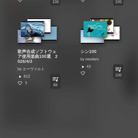
100
100
歌声合成ソフトウェ
シン100
ア使用楽曲100選 2
by
owataro
026/4/3
play_arrow
43
queue_music
by
エーヴァルト
100
play_arrow
612
queue_music
3
88