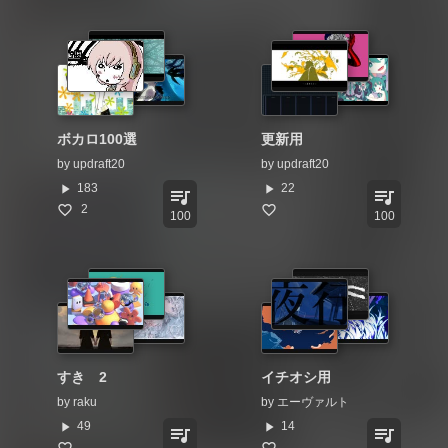
ボカロ100選
更新用
by
updraft20
by
updraft20
play_arrow
play_arrow
183
22
queue_music
queue_music
2
100
100
すき 2
イチオシ用
by
raku
by
エーヴァルト
play_arrow
play_arrow
49
14
queue_music
queue_music