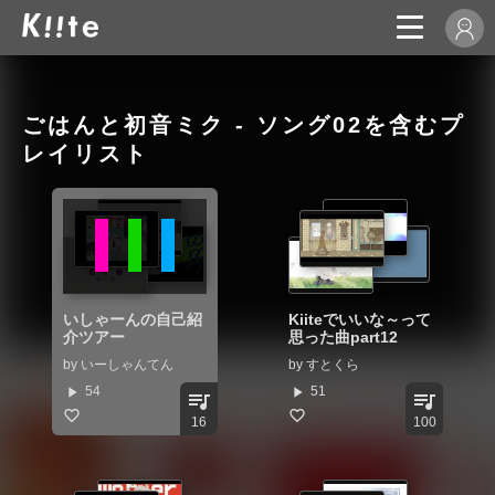
ごはんと初音ミク - ソング02を含むプ
レイリスト
いしゃーんの自己紹
Kiiteでいいな～って
介ツアー
思った曲part12
by
いーしゃんてん
by
すとくら
play_arrow
play_arrow
54
51
queue_music
queue_music
16
100