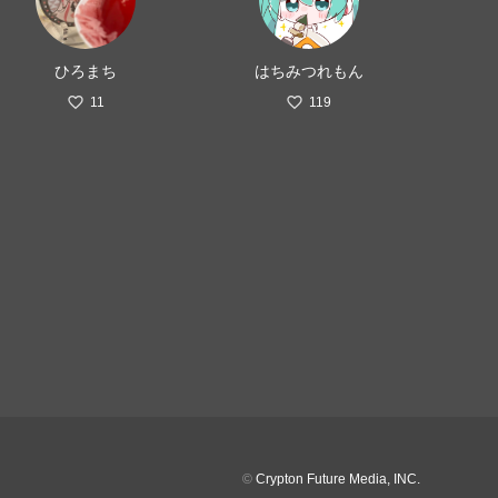
ひろまち
はちみつれもん
11
119
©
Crypton Future Media, INC.