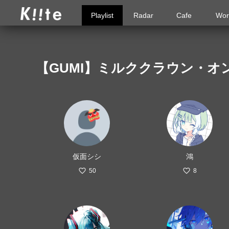
Playlist
Radar
Cafe
Wor
【GUMI】ミルククラウン・オ
仮面シシ
鴻
50
8