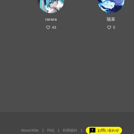
rarara
陽菜
43
5
feedback
About Kiite
FAQ
利用規約
お問い合わせ