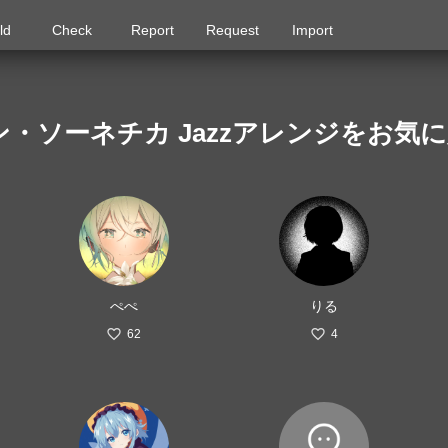
ld
Check
Report
Request
Import
ン・ソーネチカ Jazzアレンジをお気
ぺぺ
りる
62
4