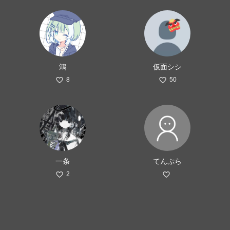
鴻
仮面シシ
8
50
一条
てんぷら
2