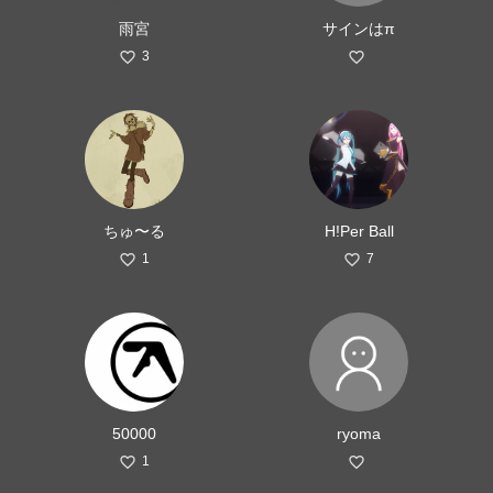
雨宮
サインはπ
3
ちゅ〜る
H!Per Ball
1
7
50000
ryoma
1