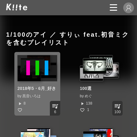
1/100のアイ ／ すりぃ feat.初音ミク
を含むプレイリスト
2018年5・6月_好き
100選
by
黒音いろは
by
めぐ
play_arrow
play_arrow
8
138
queue_music
queue_music
1
6
100