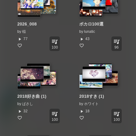
2026_008
ボカロ100選
by
稲
by
lunatic
play_arrow
play_arrow
77
43
queue_music
queue_music
100
96
2018好き曲 (1)
2018すき (1)
by
ばさし
by
ホワイト
play_arrow
play_arrow
32
18
queue_music
queue_music
100
100