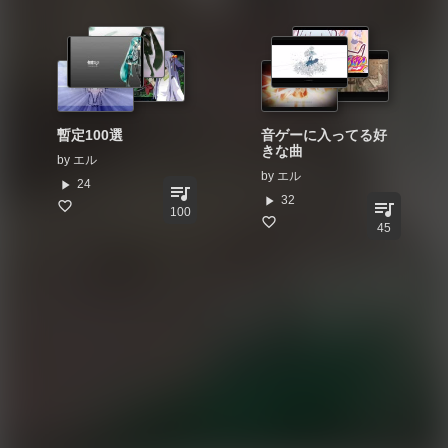
暫定100選
音ゲーに入ってる好
きな曲
by
エル
by
エル
play_arrow
24
queue_music
play_arrow
32
queue_music
100
45