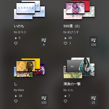
いのち
500選（2）
by
せろり
by
めびうす
play_arrow
play_arrow
5
39
queue_music
queue_music
1
6
100
し
渾身の一撃
by
mizu
by
エル
play_arrow
play_arrow
18
7
queue_music
queue_music
100
25