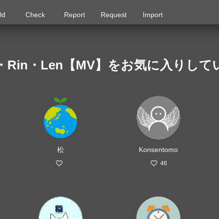
ld
Check
Report
Request
Import
 ft.Miku・Rin・Len【MV】をお気に入
松
Konsentomo
46