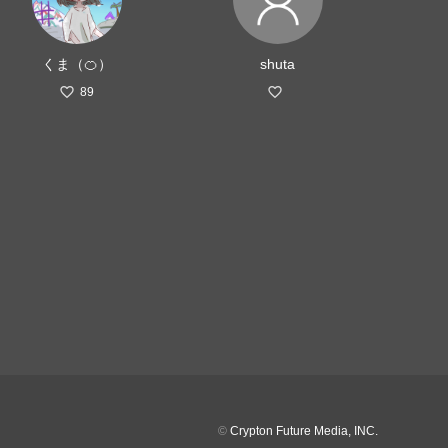
くま（🍊）
shuta
89
©
Crypton Future Media, INC.