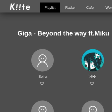
Playlist
Radar
Cafe
Wor
Giga - Beyond the way
Soiru
ｼﾛ🍀