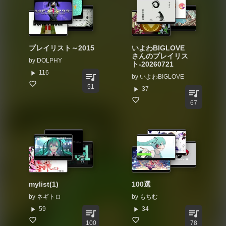
プレイリスト～2015
いよわBIGLOVE
さんのプレイリス
by
DOLPHY
ト-20260721
play_arrow
116
queue_music
by
いよわBIGLOVE
51
play_arrow
37
queue_music
67
mylist(1)
100選
by
ネギトロ
by
もちむ
play_arrow
play_arrow
59
34
queue_music
queue_music
100
78