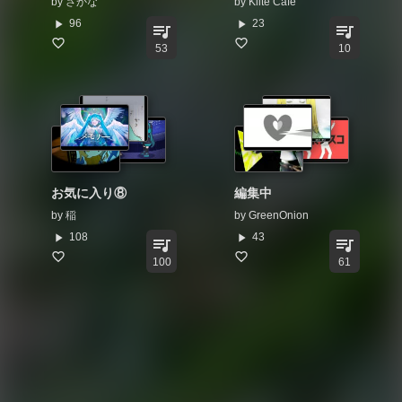
by
さかな
by
Kiite Cafe
play_arrow
play_arrow
96
23
queue_music
queue_music
53
10
お気に入り⑧
編集中
by
稲
by
GreenOnion
play_arrow
play_arrow
108
43
queue_music
queue_music
100
61