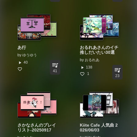
あ行
おるれあさんのイチ
推しだいたい30選
by
ゆうゆう
by
おるれあ
play_arrow
40
queue_music
play_arrow
138
queue_music
41
1
23
さかなさんのプレイ
Kiite Cafe 人気曲 2
リスト-20250917
026/06/03