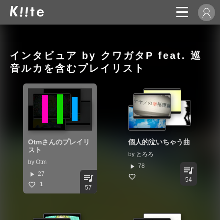
インタビュア by クワガタP feat. 巡
音ルカを含むプレイリスト
Otmさんのプレイリ
個人的泣いちゃう曲
スト
by
とろろ
by
Otm
play_arrow
78
queue_music
play_arrow
27
queue_music
54
1
57