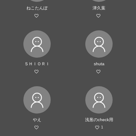
ねこたんぽ
津久葉
ＳＨＩＯＲＩ
shuta
やえ
浅葱のcheck用
1