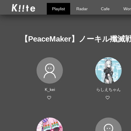
Playlist
Radar
Cafe
Wor
【PeaceMaker】ノーキル
K_kei
らしえちゃん