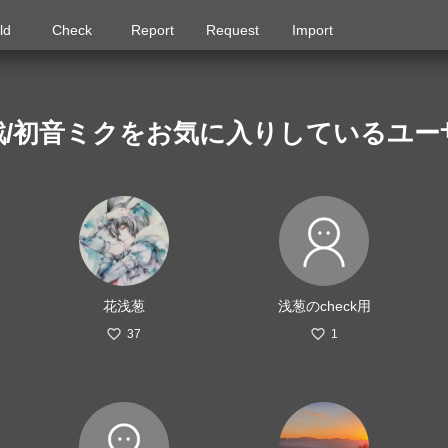
ld
Check
Report
Request
Import
殲滅戦/初音ミクをお気に入りしているユー
花浅葱
浅葱のcheck用
37
1